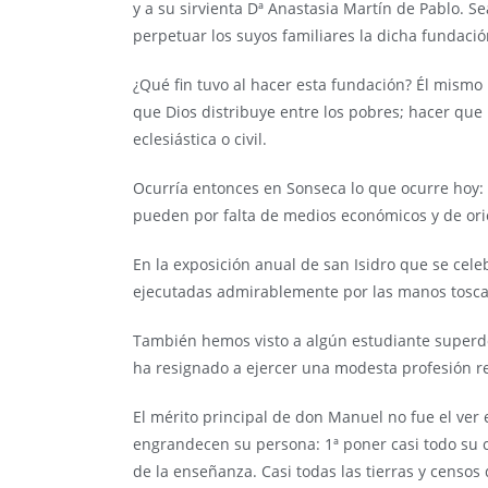
y a su sirvienta Dª Anastasia Martín de Pablo. S
perpetuar los suyos familiares la dicha fundaci
¿Qué fin tuvo al hacer esta fundación? Él mismo l
que Dios distribuye entre los pobres; hacer que 
eclesiástica o civil.
Ocurría entonces en Sonseca lo que ocurre hoy: 
pueden por falta de medios económicos y de orie
En la exposición anual de san Isidro que se celebr
ejecutadas admirablemente por las manos toscas 
También hemos visto a algún estudiante superd
ha resignado a ejercer una modesta profesión re
El mérito principal de don Manuel no fue el ver e
engrandecen su persona: 1ª poner casi todo su cap
de la enseñanza. Casi todas las tierras y censos