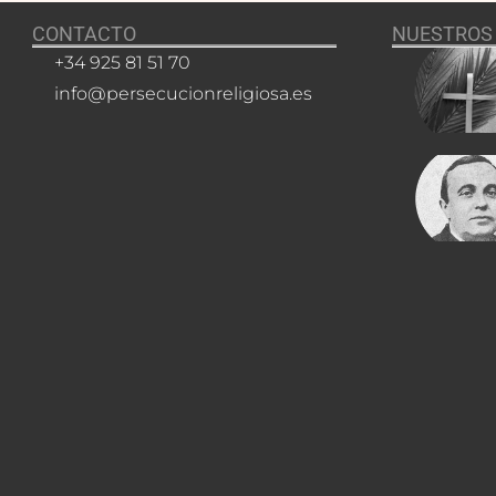
CONTACTO
NUESTROS 
+34 925 81 51 70
info@persecucionreligiosa.es