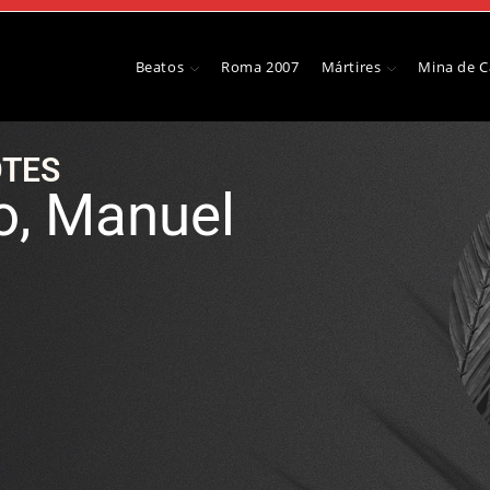
Beatos
Roma 2007
Mártires
Mina de 
TES
o, Manuel