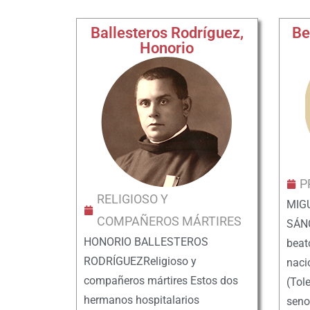
Ballesteros Rodríguez,
Be
Honorio
P
RELIGIOSO Y
MIG
COMPAÑEROS MÁRTIRES
SÁNC
HONORIO BALLESTEROS
beat
RODRÍGUEZReligioso y
naci
compañeros mártires Estos dos
(Tol
hermanos hospitalarios
seno