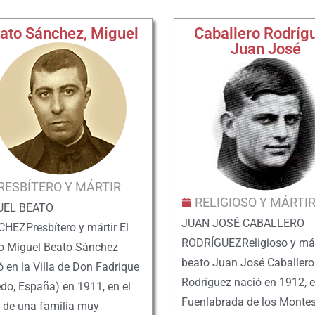
ato Sánchez, Miguel
Caballero Rodríg
Juan José
RESBÍTERO Y MÁRTIR
RELIGIOSO Y MÁRTI
UEL BEATO
JUAN JOSÉ CABALLERO
HEZPresbítero y mártir El
RODRÍGUEZReligioso y márt
o Miguel Beato Sánchez
beato Juan José Caballero
ó en la Villa de Don Fadrique
Rodríguez nació en 1912, 
edo, España) en 1911, en el
Fuenlabrada de los Montes
 de una familia muy