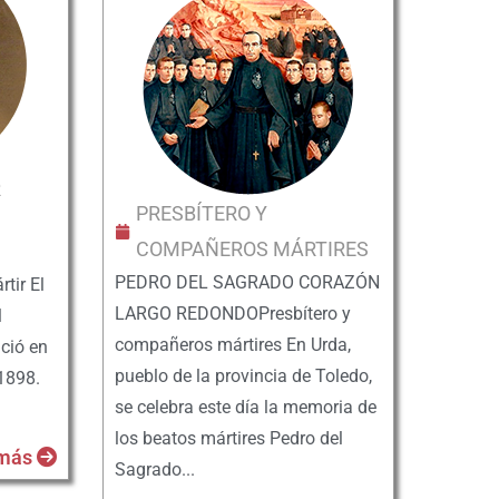
R
PRESBÍTERO Y
COMPAÑEROS MÁRTIRES
PEDRO DEL SAGRADO CORAZÓN
tir El
LARGO REDONDOPresbítero y
l
compañeros mártires En Urda,
ació en
pueblo de la provincia de Toledo,
 1898.
se celebra este día la memoria de
los beatos mártires Pedro del
 más
Sagrado...