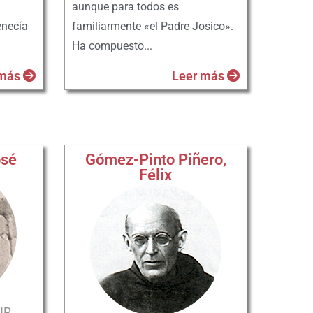
aunque para todos es
enecía
familiarmente «el Padre Josico».
Ha compuesto...
 más
Leer más
osé
Gómez-Pinto Piñero,
Félix
IR