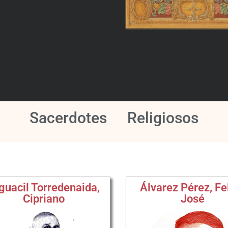
Sacerdotes
Religiosos
guacil Torredenaida,
Álvarez Pérez, Fe
Cipriano
José