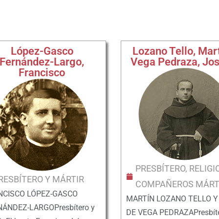
López-Gasco
Lozano Tello, Mart
Fernández-Largo,
Vega Pedraza, Jos
Francisco
PRESBÍTERO, RELIGI
RESBÍTERO Y MÁRTIR
COMPAÑEROS MÁRT
NCISCO LÓPEZ-GASCO
MARTÍN LOZANO TELLO Y
ÁNDEZ-LARGOPresbítero y
DE VEGA PEDRAZAPresbíte