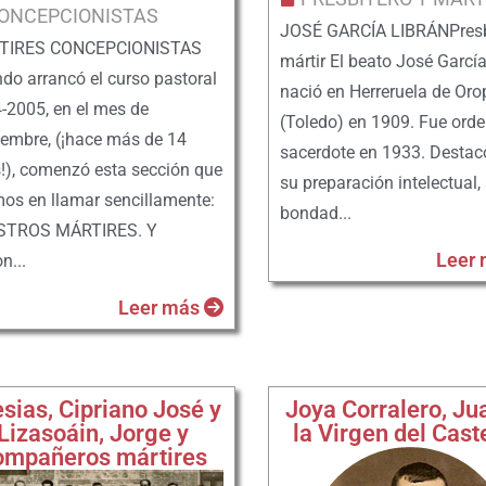
ONCEPCIONISTAS
JOSÉ GARCÍA LIBRÁNPresb
TIRES CONCEPCIONISTAS
mártir El beato José Garcí
do arrancó el curso pastoral
nació en Herreruela de Or
-2005, en el mes de
(Toledo) en 1909. Fue ord
iembre, (¡hace más de 14
sacerdote en 1933. Destac
!), comenzó esta sección que
su preparación intelectual,
mos en llamar sencillamente:
bondad...
STROS MÁRTIRES. Y
Leer
n...
Leer más
esias, Cipriano José y
Joya Corralero, Ju
Lizasoáin, Jorge y
la Virgen del Cast
ompañeros mártires