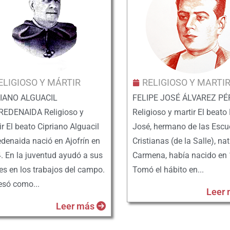
ELIGIOSO Y MÁRTIR
RELIGIOSO Y MARTI
IANO ALGUACIL
FELIPE JOSÉ ÁLVAREZ PÉ
EDENAIDA Religioso y
Religioso y martir El beato 
r El beato Cipriano Alguacil
José, hermano de las Escu
edenaida nació en Ajofrín en
Cristianas (de la Salle), na
. En la juventud ayudó a sus
Carmena, había nacido en 
es en los trabajos del campo.
Tomó el hábito en...
esó como...
Leer
Leer más