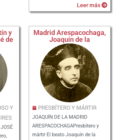
Leer más
ín y
Madrid Arespacochaga,
é de
Joaquín de la
OSO Y
PRESBÍTERO Y MÁRTIR
JOAQUÍN DE LA MADRID
IRES
ARESPACOCHAGAPresbítero y
 JOSÉ
mártir El beato Joaquín de la
ro,