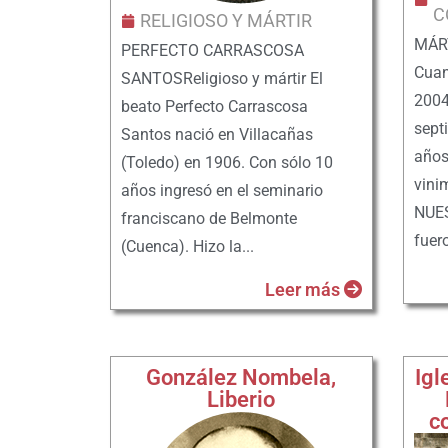
C
RELIGIOSO Y MÁRTIR
MÁR
PERFECTO CARRASCOSA
Cuan
SANTOSReligioso y mártir El
2004
beato Perfecto Carrascosa
sept
Santos nació en Villacañas
años
(Toledo) en 1906. Con sólo 10
vini
años ingresó en el seminario
NUE
franciscano de Belmonte
fuero
(Cuenca). Hizo la...
Leer más
González Nombela,
Igl
Liberio
c