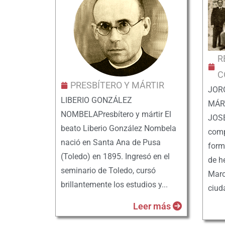
R
C
PRESBÍTERO Y MÁRTIR
JOR
LIBERIO GONZÁLEZ
MÁRT
NOMBELAPresbítero y mártir El
JOSÉ
beato Liberio González Nombela
comp
nació en Santa Ana de Pusa
form
(Toledo) en 1895. Ingresó en el
de h
seminario de Toledo, cursó
Marc
brillantemente los estudios y...
ciuda
Leer más