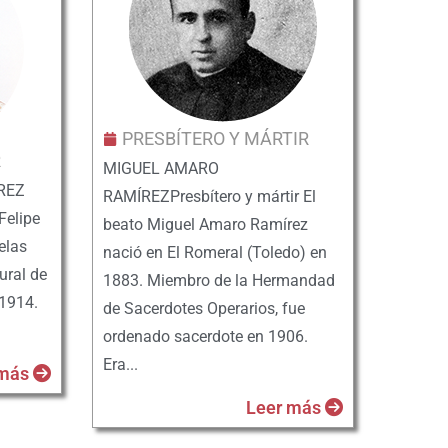
PRESBÍTERO Y MÁRTIR
R
MIGUEL AMARO
REZ
RAMÍREZPresbítero y mártir El
Felipe
beato Miguel Amaro Ramírez
elas
nació en El Romeral (Toledo) en
tural de
1883. Miembro de la Hermandad
1914.
de Sacerdotes Operarios, fue
ordenado sacerdote en 1906.
Era...
 más
Leer más