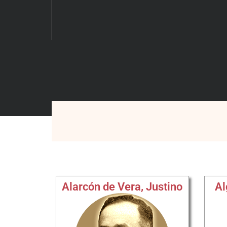
Alarcón de Vera, Justino
Al