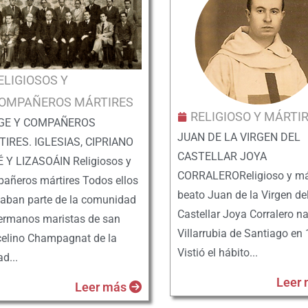
ELIGIOSOS Y
OMPAÑEROS MÁRTIRES
RELIGIOSO Y MÁRTI
GE Y COMPAÑEROS
JUAN DE LA VIRGEN DEL
IRES. IGLESIAS, CIPRIANO
CASTELLAR JOYA
 Y LIZASOÁIN Religiosos y
CORRALEROReligioso y már
añeros mártires Todos ellos
beato Juan de la Virgen de
aban parte de la comunidad
Castellar Joya Corralero n
ermanos maristas de san
Villarrubia de Santiago en
elino Champagnat de la
Vistió el hábito...
d...
Leer
Leer más