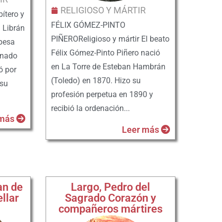
RELIGIOSO Y MÁRTIR
ítero y
FÉLIX GÓMEZ-PINTO
a Librán
PIÑEROReligioso y mártir El beato
opesa
Félix Gómez-Pinto Piñero nació
enado
en La Torre de Esteban Hambrán
ó por
(Toledo) en 1870. Hizo su
 su
profesión perpetua en 1890 y
recibió la ordenación...
 más
Leer más
an de
Largo, Pedro del
ellar
Sagrado Corazón y
compañeros mártires