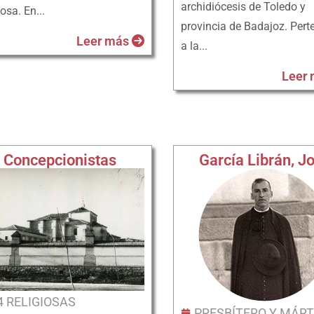
archidiócesis de Toledo y
iosa. En...
provincia de Badajoz. Pert
Leer más
a la...
Leer
Concepcionistas
García Librán, J
4 RELIGIOSAS
PRESBÍTERO Y MÁRT