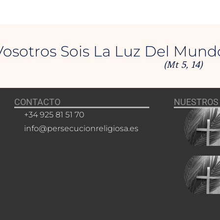
Vosotros Sois La Luz Del Mund
(Mt 5, 14)
CONTACTO
NUESTROS 
+34 925 81 51 70
info@persecucionreligiosa.es