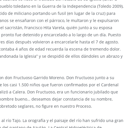
ueblo toledano en la Guerra de la Independencia (Toledo 2009),
tido de miliciano portando un fusil (en lugar de la cruz) para
ianos se ensañaron con el párroco, le multaron y le expulsaron
del sacristán, Francisco Hita Varela, quién junto a su esposa
o pronto fue detenido y encarcelado a lo largo de un día. Puesto
tres días después volvieron a encarcelarle hasta el 7 de agosto.
s contaba 4 años de edad recuerda la escena de tremendo dolor.
andonada la Iglesia” y se despidió de ellos dándoles un abrazo y
con don Fructuoso Garrido Moreno. Don Fructuoso junto a su
 los casi 1.500 niños que fueron confirmados por el Cardenal
ealizó a Calera. Don Fructuoso, era un funcionario jubilado que
 hombre bueno… deseamos dejar constancia de su nombre,
obretodo seglares, no figure en nuestro Proceso.
al río Tajo. La orografía y el paisaje del río han sufrido una gran
 del pantano de Azután. La Central Hidroeléctrica de