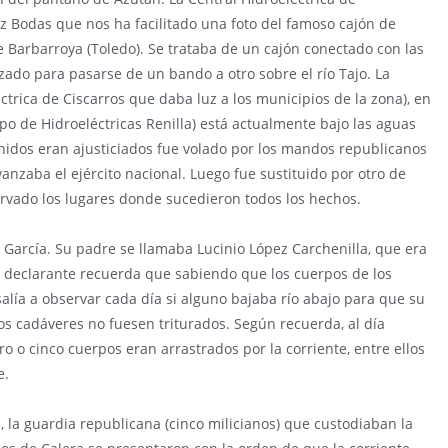
z Bodas que nos ha facilitado una foto del famoso cajón de
 Barbarroya (Toledo). Se trataba de un cajón conectado con las
izado para pasarse de un bando a otro sobre el río Tajo. La
ctrica de Ciscarros que daba luz a los municipios de la zona), en
upo de Hidroeléctricas Renilla) está actualmente bajo las aguas
nidos eran ajusticiados fue volado por los mandos republicanos
vanzaba el ejército nacional. Luego fue sustituido por otro de
servado los lugares donde sucedieron todos los hechos.
García. Su padre se llamaba Lucinio López Carchenilla, que era
 La declarante recuerda que sabiendo que los cuerpos de los
salía a observar cada día si alguno bajaba río abajo para que su
os cadáveres no fuesen triturados. Según recuerda, al día
ro o cinco cuerpos eran arrastrados por la corriente, entre ellos
e.
 la guardia republicana (cinco milicianos) que custodiaban la