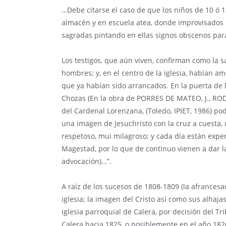
…Debe citarse el caso de que los niños de 10 ó 1
almacén y en escuela atea, donde improvisados 
sagradas pintando en ellas signos obscenos para 
Los testigos, que aún viven, confirman como la sa
hombres; y, en el centro de la iglesia, habían 
que ya habían sido arrancados. En la puerta de l
Chozas (En la obra de PORRES DE MATEO, J., RO
del Cardenal Lorenzana, (Toledo, IPIET, 1986) po
una imagen de Jesuchristo con la cruz a cuesta,
respetoso, mui milagroso; y cada día están expe
Magestad, por lo que de continuo vienen a dar la
advocación)…”.
A raíz de los sucesos de 1808-1809 (la afrances
iglesia; la imagen del Cristo así como sus alhajas
iglesia parroquial de Calera, por decisión del T
Calera hacia 1825, o posiblemente en el año 182