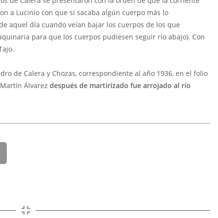
os de Calera se presentaron con la orden de que la corriente
ron a Lucinio con que si sacaba algún cuerpo más lo
esde aquel día cuando veían bajar los cuerpos de los que
aquinaria para que los cuerpos pudiesen seguir río abajo). Con
Tajo.
edro de Calera y Chozas, correspondiente al año 1936, en el folio
. Martín Álvarez
después de martirizado fue arrojado al río