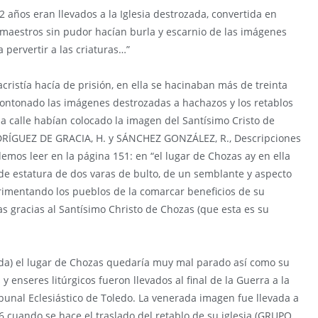
2 años eran llevados a la Iglesia destrozada, convertida en
maestros sin pudor hacían burla y escarnio de las imágenes
pervertir a las criaturas…”
cristía hacía de prisión, en ella se hacinaban más de treinta
amontonado las imágenes destrozadas a hachazos y los retablos
a calle habían colocado la imagen del Santísimo Cristo de
DRÍGUEZ DE GRACIA, H. y SÁNCHEZ GONZÁLEZ, R., Descripciones
demos leer en la página 151: en “el lugar de Chozas ay en ella
 de estatura de dos varas de bulto, de un semblante y aspecto
rimentando los pueblos de la comarcar beneficios de su
s gracias al Santísimo Christo de Chozas (que esta es su
ada) el lugar de Chozas quedaría muy mal parado así como su
 y enseres litúrgicos fueron llevados al final de la Guerra a la
ribunal Eclesiástico de Toledo. La venerada imagen fue llevada a
6 cuando se hace el traslado del retablo de su iglesia (GRUPO