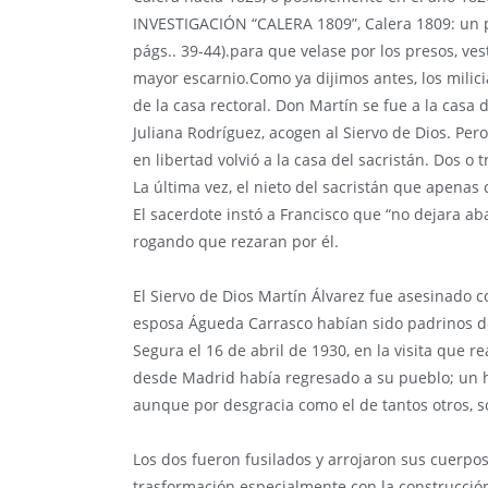
INVESTIGACIÓN “CALERA 1809”, Calera 1809: un p
págs.. 39-44).para que velase por los presos, ves
mayor escarnio.Como ya dijimos antes, los milic
de la casa rectoral. Don Martín se fue a la casa 
Juliana Rodríguez, acogen al Siervo de Dios. Per
en libertad volvió a la casa del sacristán. Dos o 
La última vez, el nieto del sacristán que apena
El sacerdote instó a Francisco que “no dejara ab
rogando que rezaran por él.
El Siervo de Dios Martín Álvarez fue asesinado 
esposa Águeda Carrasco habían sido padrinos de
Segura el 16 de abril de 1930, en la visita que r
desde Madrid había regresado a su pueblo; un
aunque por desgracia como el de tantos otros, s
Los dos fueron fusilados y arrojaron sus cuerpos 
trasformación especialmente con la construcción