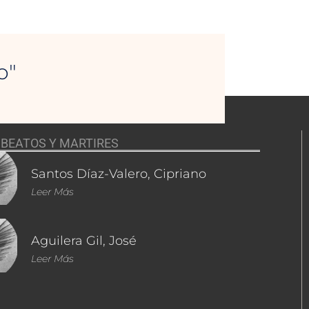
o"
BEATOS Y MARTIRES
Santos Díaz-Valero, Cipriano
Leer Más
Aguilera Gil, José
Leer Más