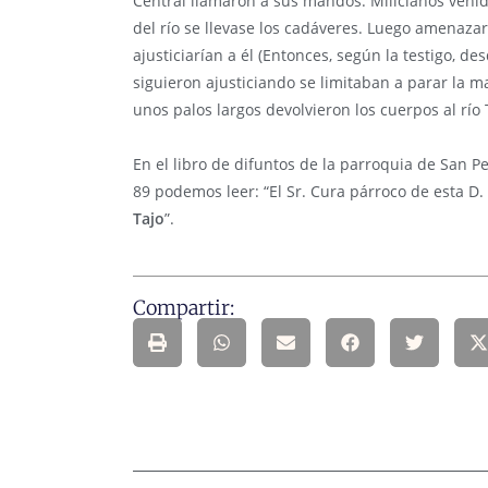
Central llamaron a sus mandos. Milicianos venid
del río se llevase los cadáveres. Luego amenaza
ajusticiarían a él (Entonces, según la testigo, d
siguieron ajusticiando se limitaban a parar la m
unos palos largos devolvieron los cuerpos al río 
En el libro de difuntos de la parroquia de San P
89 podemos leer: “El Sr. Cura párroco de esta D
Tajo
”.
Compartir: