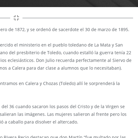
nero de 1872, y se ordenó de sacerdote el 30 de marzo de 1895.
ercido el ministerio en el pueblo toledano de La Mata y San
no del presbiterio de Toledo, cuando estalló la guerra tenía 22
ios eclesiásticos. Don Julio recuerda perfectamente al Siervo de
nos a Calera para dar clase a alumnos que lo necesitaban).
ntramos en Calera y Chozas (Toledo) allí le sorprenderá la
del 36 cuando sacaron los pasos del Cristo y de la Virgen se
alieran las imágenes. Las mujeres salieron al frente pero los
ó a caballo para disolver el altercado.
o Rivera Recio destacan que don Martín “fue multado por las