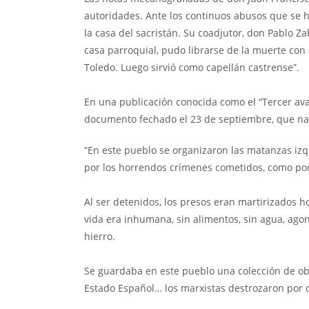
autoridades. Ante los continuos abusos que se ha
la casa del sacristán. Su coadjutor, don Pablo Z
casa parroquial, pudo librarse de la muerte co
Toledo. Luego sirvió como capellán castrense”.
En una publicación conocida como el “Tercer ava
documento fechado el 23 de septiembre, que nar
“En este pueblo se organizaron las matanzas izqu
por los horrendos crímenes cometidos, como por
Al ser detenidos, los presos eran martirizados h
vida era inhumana, sin alimentos, sin agua, ago
hierro.
Se guardaba en este pueblo una colección de ob
Estado Español… los marxistas destrozaron por c