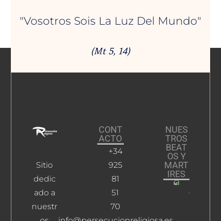
"Vosotros Sois La Luz Del Mundo"
(Mt 5, 14)
CONT
NUES
ACTO
TROS
BEAT
+34
OS Y
MART
Sitio
925
IRES
dedic
81
ado a
51
Villajos
Redondo
nuestr
70
Luis
os
info@persecucionreligiosa.es