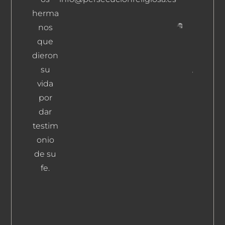
Leer Más
herma
nos
Moreno
que
Martínez
dieron
Francisc
su
Javier
Leer Más
vida
por
dar
testim
onio
de su
fe.