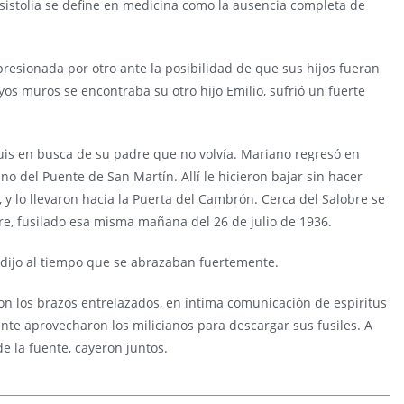
 asistolia se define en medicina como la ausencia completa de
esionada por otro ante la posibilidad de que sus hijos fueran
yos muros se encontraba su otro hijo Emilio, sufrió un fuerte
uis en busca de su padre que no volvía. Mariano regresó en
 del Puente de San Martín. Allí le hicieron bajar sin hacer
, y lo llevaron hacia la Puerta del Cambrón. Cerca del Salobre se
dre, fusilado esa misma mañana del 26 de julio de 1936.
dijo al tiempo que se abrazaban fuertemente.
on los brazos entrelazados, en íntima comunicación de espíritus
nte aprovecharon los milicianos para descargar sus fusiles. A
e la fuente, cayeron juntos.