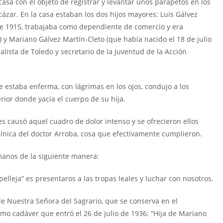
casa con el objeto de registrar y levantar unos parapetos en los
lcázar. En la casa estaban los dos hijos mayores: Luis
Gálvez
de 1915, trabajaba como dependiente de comercio y era
 y Mariano Gálvez Martín-Cleto (que había nacido el 18 de julio
alista de Toledo y secretario de la Juventud de la Acción
ue estaba enferma, con lágrimas en los ojos, condujo a los
rior donde yacía el cuerpo de su hija.
s causó aquel cuadro de dolor intenso y se ofrecieron ellos
clínica del doctor Arroba, cosa que efectivamente cumplieron.
anos de la siguiente manera:
pelleja” es presentaros a las tropas leales y luchar con nosotros.
de Nuestra Señora del Sagrario, que se conserva en el
mo cadáver que entró el 26 de julio de 1936: “Hija de Mariano