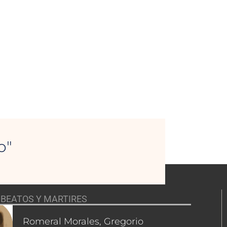
o"
BEATOS Y MARTIRES
Romeral Morales, Gregorio