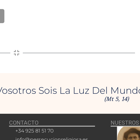
Vosotros Sois La Luz Del Mund
(Mt 5, 14)
CONTACTO
NUESTROS 
+34 925 81 51 70
info@persecucionreligiosa.es