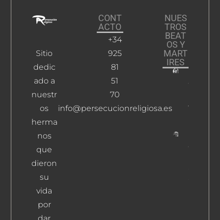
CONT
NUES
ACTO
TROS
BEAT
+34
OS Y
MART
Sitio
925
IRES
dedic
81
ado a
51
Caballer
Rodrígue
nuestr
70
Juan Jos
os
info@persecucionreligiosa.es
Leer Más
herma
nos
Gil
que
Doming
dieron
Simón,
su
Saturnin
Leer Más
vida
por
dar