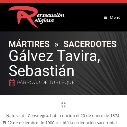
Menú
MÁRTIRES
»
SACERDOTES
Gálvez Tavira,
Sebastián
PÁRROCO DE TURLEQUE
Natural de Consuegra, había nacido el 20 de enero de 1874.
El 22 de diciembre de 1900 recibió la ordenación sacerdotal.