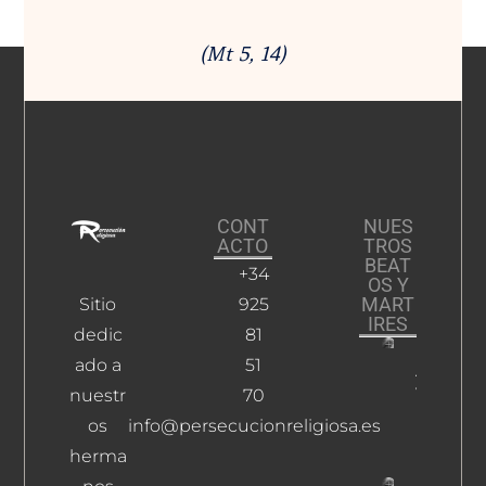
(Mt 5, 14)
CONT
NUES
ACTO
TROS
BEAT
+34
OS Y
MART
Sitio
925
IRES
dedic
81
ado a
51
Álvarez
Vázquez
nuestr
70
Martín
os
info@persecucionreligiosa.es
Leer Más
herma