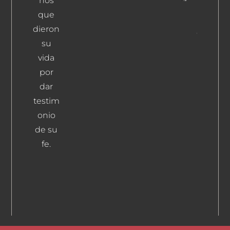
nos
Morillas
que
Del
dieron
Olmo,
su
Rafael
Leer
vida
Más
por
dar
testim
onio
de su
fe.