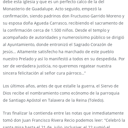
debe esta iglesia y que es un perfecto calco de la del
Monasterio de Guadalupe. Acto seguido, empezó la
confirmación, siendo padrinos don Fructuoso Garrido Moreno y
su esposa doña Agueda Carrasco, recibiendo el sacramento de
la confirmación cerca de 1.500 niños. Desde el templo y
acompañado de autoridades y numerosísimo público se dirigió
al Ayuntamiento, donde entronizó el Sagrado Corazón de
Jesús… Altamente satisfecho ha marchado de este pueblo
nuestro Prelado y así lo manifestó a todos en su despedida. Por
ser de verdadera justicia, no queremos regatear nuestra
sincera felicitación al señor cura párroco…”
Los últimos años, antes de que estalle la guerra, el Siervo de
Dios recibe el nombramiento como ecónomo de la parroquia
de Santiago Apóstol en Talavera de la Reina (Toledo).
Tras finalizar la contienda entre las notas que inmediatamente
tomó don Juan Francisco Rivera Recio podemos leer: “Celebró la
santa misa hasta el 21 de julio, inclusive; el 22 sumió el