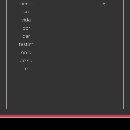
dieron
su
Rodrígu
Peño,
vida
Tomás
por
Leer Más
dar
testim
onio
de su
fe.