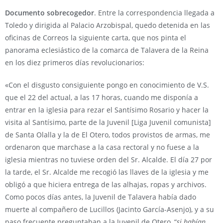
Documento sobrecogedor
. Entre la correspondencia llegada a
Toledo y dirigida al Palacio Arzobispal, quedo detenida en las
oficinas de Correos la siguiente carta, que nos pinta el
panorama eclesiástico de la comarca de Talavera de la Reina
en los diez primeros días revolucionarios:
«Con el disgusto consiguiente pongo en conocimiento de V.S.
que el 22 del actual, a las 17 horas, cuando me disponía a
entrar en la iglesia para rezar el Santísimo Rosario y hacer la
visita al Santísimo, parte de la Juvenil [Liga Juvenil comunista]
de Santa Olalla y la de El Otero, todos provistos de armas, me
ordenaron que marchase a la casa rectoral y no fuese a la
iglesia mientras no tuviese orden del Sr. Alcalde. El día 27 por
la tarde, el Sr. Alcalde me recogió las llaves de la iglesia y me
obligó a que hiciera entrega de las alhajas, ropas y archivos.
Como pocos días antes, la Juvenil de Talavera había dado
muerte al compañero de Lucillos (Jacinto García-Asenjo), y a su
paso frecuente preguntaban a la Juvenil de Otero, “
si habían