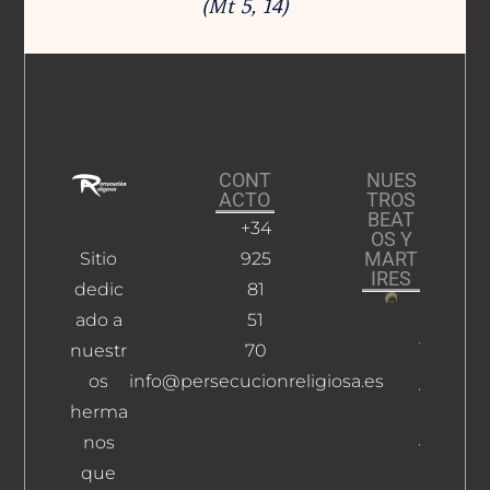
(Mt 5, 14)
CONT
NUES
ACTO
TROS
BEAT
+34
OS Y
MART
Sitio
925
IRES
dedic
81
ado a
51
Lozano
Tello,
nuestr
70
Martín Y
os
info@persecucionreligiosa.es
Vega
herma
Pedraza,
José De
nos
Leer Más
que