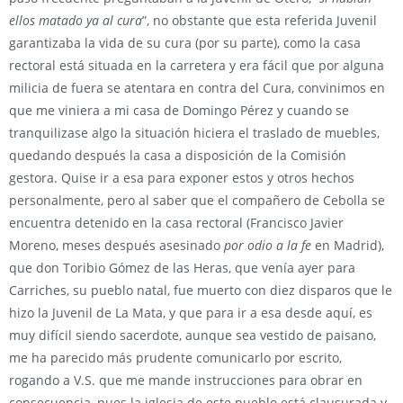
ellos matado ya al cura
”, no obstante que esta referida Juvenil
garantizaba la vida de su cura (por su parte), como la casa
rectoral está situada en la carretera y era fácil que por alguna
milicia de fuera se atentara en contra del Cura, convinimos en
que me viniera a mi casa de Domingo Pérez y cuando se
tranquilizase algo la situación hiciera el traslado de muebles,
quedando después la casa a disposición de la Comisión
gestora. Quise ir a esa para exponer estos y otros hechos
personalmente, pero al saber que el compañero de Cebolla se
encuentra detenido en la casa rectoral (Francisco Javier
Moreno, meses después asesinado
por odio a la fe
en Madrid),
que don Toribio Gómez de las Heras, que venía ayer para
Carriches, su pueblo natal, fue muerto con diez disparos que le
hizo la Juvenil de La Mata, y que para ir a esa desde aquí, es
muy difícil siendo sacerdote, aunque sea vestido de paisano,
me ha parecido más prudente comunicarlo por escrito,
rogando a V.S. que me mande instrucciones para obrar en
consecuencia, pues la iglesia de este pueblo está clausurada y