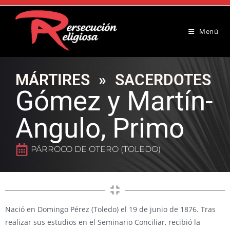
Menú
MÁRTIRES
»
SACERDOTES
Gómez y Martín-
Angulo, Primo
PÁRROCO DE OTERO (TOLEDO)
Nació en Domingo Pérez (Toledo) el 19 de junio de 1876. Tras
realizar sus estudios en el Seminario Conciliar, recibió la