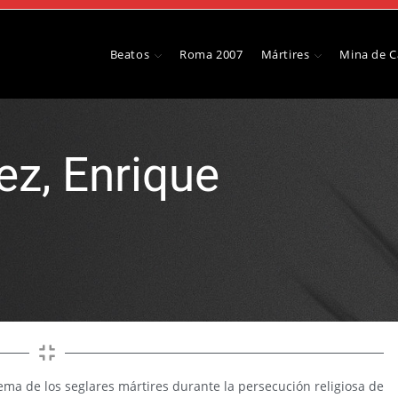
Beatos
Roma 2007
Mártires
Mina de 
z, Enrique
ema de los seglares mártires durante la persecución religiosa de