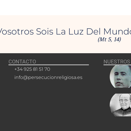
Vosotros Sois La Luz Del Mund
(Mt 5, 14)
CONTACTO
NUESTROS 
+34 925 81 51 70
info@persecucionreligiosa.es