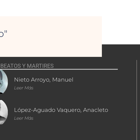
o"
BEATOS Y MARTIRES
Nieto Arroyo, Manuel
Leer Más
López-Aguado Vaquero, Anacleto
Leer Más