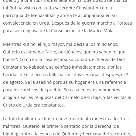
dueño y a una sobrina, llamada Rufina, que quedó herida. La
tal Rufina vivía con su tío sacerdote Constantino en la
parroquia de Menasalbas y ahora le acompañaba en su
convalecencia en Urda. Después de la guerra marchó a Tortosa
para ser religiosa de la Consolación, de la Madre Molas.
Mientras Rufino, el hijo mayor, maldecía a los milicianos,
Quiterio exclamaba: “-Hijo, perdónales, que no saben lo que
hacen”. Como en la casa estaba su cuñado, el Siervo de Dios
Constantino Rabadán, se confesó inmediatamente. Por las
heridas de ese tiroteo fallecía casi dos semanas después, el 2
de agosto. Se le asesinó porque su hogar era una referencia
para los católicos del pueblo. Su casa en estos momentos
acogía a varias religiosas del Carmelo de su hija. Y las visitas al
Cristo de Urda era constantes.
La foto familiar que ilustra nuestro artículo muestra a los tres
mártires: Quiterio, el primero sentado por la derecha (de
bigote); junto a la esposa de Quiterio y hermana del sacerdote,