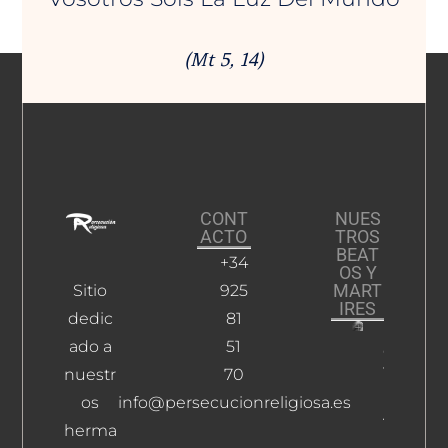
(Mt 5, 14)
CONT
NUES
ACTO
TROS
BEAT
+34
OS Y
MART
Sitio
925
IRES
dedic
81
ado a
51
Gómez
Y
nuestr
70
Martín-
os
info@persecucionreligiosa.es
Angulo,
herma
Primo