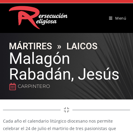
Menú
MÁRTIRES
»
LAICOS
Malagón
Rabadán, Jesús
CARPINTERO
Cada año el calendario litúrgico diocesano nos permite
celebrar el 24 de julio el martirio de tres pasionistas que