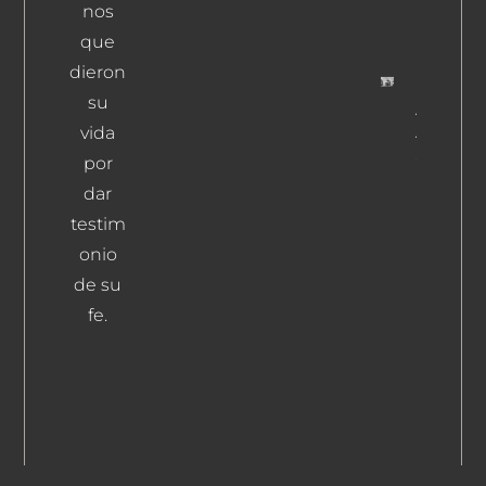
nos
Leer
Más
que
dieron
su
Azpitart
Arrambar
vida
Sor Marí
por
Leer Más
dar
testim
onio
de su
fe.