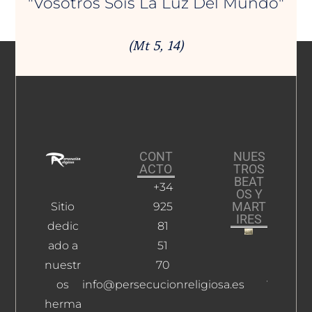
"Vosotros Sois La Luz Del Mundo"
(Mt 5, 14)
CONT
NUES
ACTO
TROS
BEAT
+34
OS Y
MART
Sitio
925
IRES
dedic
81
ado a
51
Malagón
Rabadán
nuestr
70
Jesús
os
info@persecucionreligiosa.es
Leer Más
herma