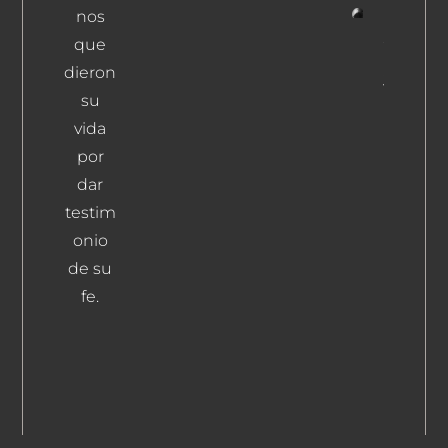
nos
Sala
que
Picó,
dieron
José
su
Leer
vida
Más
por
dar
testim
onio
de su
fe.