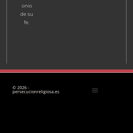
onio
de su
fe.
© 2026 -
persecucionreligiosa.es