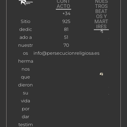
CONT
NUES
ACTO
TROS
BEAT
+34
OS Y
MART
Sitio
925
IRES
dedic
81
ado a
51
Gil
Doming
nuestr
70
Simón,
os
info@persecucionreligiosa.es
Saturnin
herma
Leer Más
nos
que
Plaza
dieron
Chacón,
su
Juan
Manuel
vida
Leer
por
Más
dar
testim