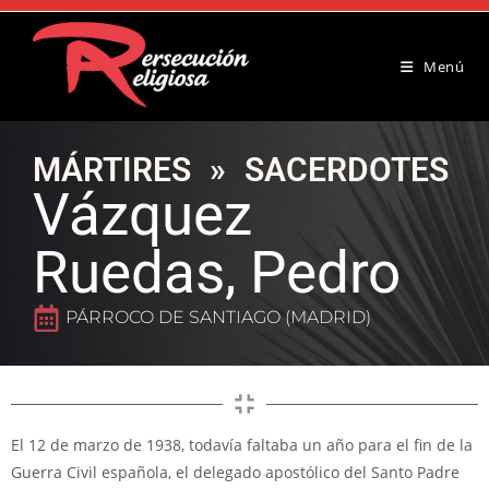
Menú
MÁRTIRES
»
SACERDOTES
Vázquez
Ruedas, Pedro
PÁRROCO DE SANTIAGO (MADRID)
El 12 de marzo de 1938, todavía faltaba un año para el fin de la
Guerra Civil española, el delegado apostólico del Santo Padre