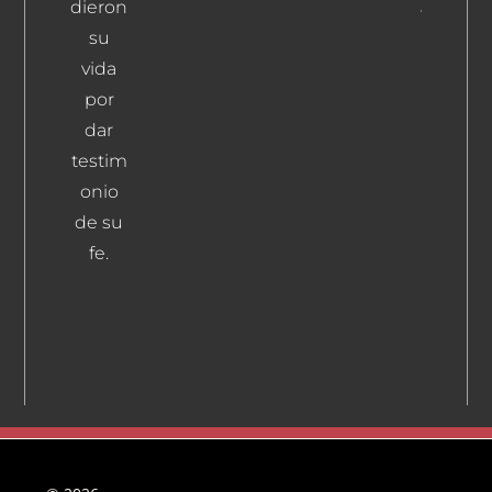
dieron
Y Díaz-
su
Delgado
Benito
vida
Leer Más
por
dar
testim
onio
de su
fe.