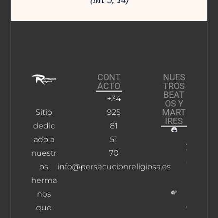
CONT
NUES
ACTO
TROS
BEAT
+34
OS Y
MART
Sitio
925
IRES
dedic
81
ado a
51
Alguacil
Torreden
nuestr
70
Cipriano
os
info@persecucionreligiosa.es
Leer Más
herma
nos
Abel De
que
La Cruz