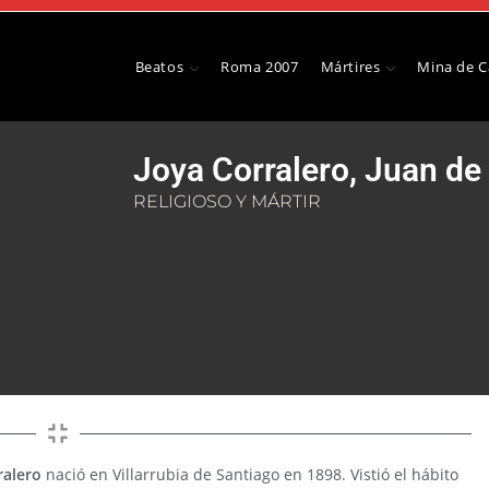
Beatos
Roma 2007
Mártires
Mina de 
Joya Corralero, Juan de 
RELIGIOSO Y MÁRTIR
rralero
nació en Villarrubia de Santiago en 1898. Vistió el hábito