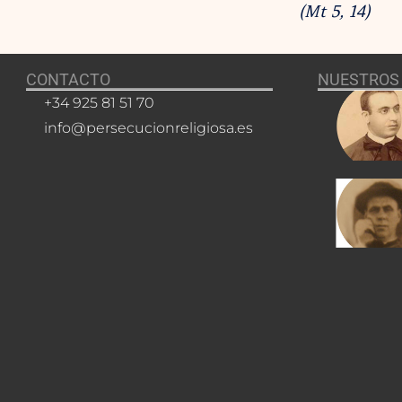
(Mt 5, 14)
CONTACTO
NUESTROS 
+34 925 81 51 70
info@persecucionreligiosa.es