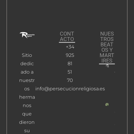
CONT
NUES
ACTO
TROS
BEAT
+34
OS Y
MART
Sitio
925
IRES
dedic
81
ado a
51
Vázquez
Ruedas,
nuestr
70
Pedro
os
info@persecucionreligiosa.es
Leer Más
herma
nos
Garzón
que
Pérez,
dieron
Carlos
su
Leer