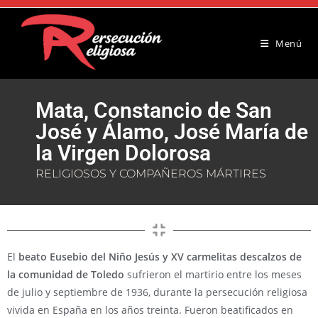
Menú
Mata, Constancio de San
José y Álamo, José María de
la Virgen Dolorosa
RELIGIOSOS Y COMPAÑEROS MÁRTIRES
El
beato Eusebio del Niño Jesús y XV carmelitas descalzos de
la comunidad de Toledo
sufrieron el martirio entre los meses
de julio y septiembre de 1936, durante la persecución religiosa
vivida en España en los años treinta. Fueron beatificados en