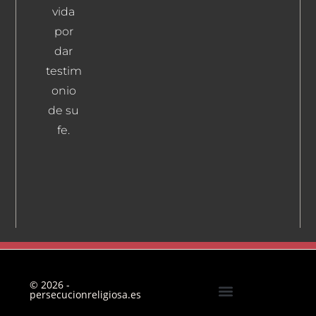
vida
Más
por
dar
testim
onio
de su
fe.
© 2026 -
persecucionreligiosa.es