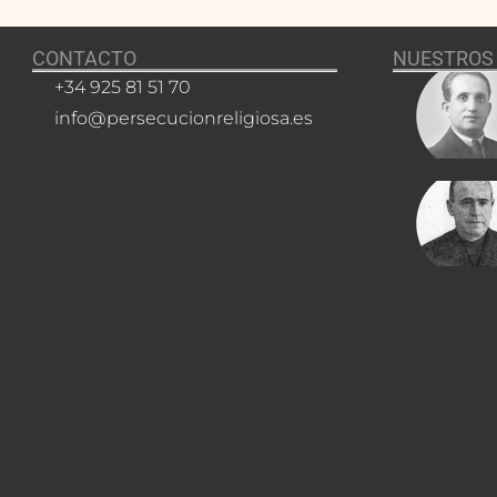
CONTACTO
NUESTROS 
+34 925 81 51 70
info@persecucionreligiosa.es