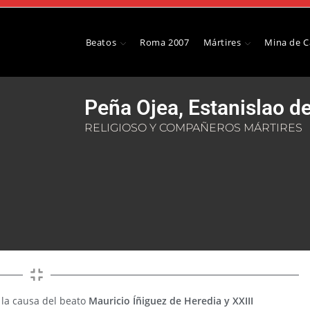
Beatos
Roma 2007
Mártires
Mina de 
Peña Ojea, Estanislao d
RELIGIOSO Y COMPAÑEROS MÁRTIRES
la causa del beato
Mauricio Íñiguez de Heredia y XXIII