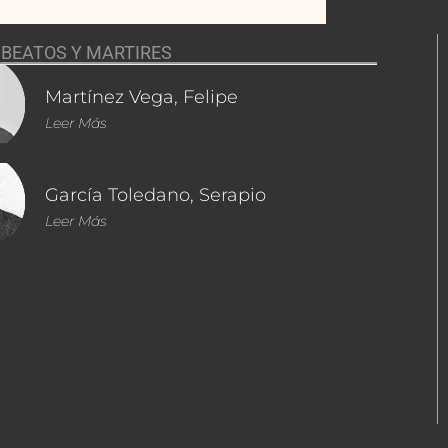
BEATOS Y MARTIRES
Martínez Vega, Felipe
Leer Más
García Toledano, Serapio
Leer Más