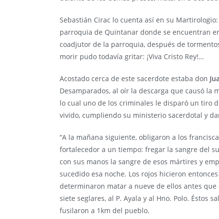
Sebastián Cirac lo cuenta así en su Martirologio: 
parroquia de Quintanar donde se encuentran enc
coadjutor de la parroquia, después de tormentos 
morir pudo todavía gritar: ¡Viva Cristo Rey!…
Acostado cerca de este sacerdote estaba don
Ju
Desamparados, al oír la descarga que causó la m
lo cual uno de los criminales le disparó un tiro
vivido, cumpliendo su ministerio sacerdotal y d
“A la mañana siguiente, obligaron a los francisc
fortalecedor a un tiempo: fregar la sangre del s
con sus manos la sangre de esos mártires y empa
sucedido esa noche. Los rojos hicieron entonces
determinaron matar a nueve de ellos antes que 
siete seglares, al P. Ayala y al Hno. Polo. Éstos s
fusilaron a 1km del pueblo.