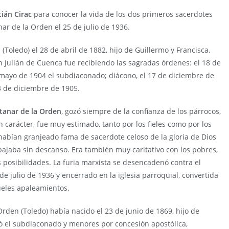
tián Cirac
para conocer la vida de los dos primeros sacerdotes
nar de la Orden el 25 de julio de 1936.
(Toledo) el 28 de abril de 1882, hijo de Guillermo y Francisca.
n Julián de Cuenca fue recibiendo las sagradas órdenes: el 18 de
 mayo de 1904 el subdiaconado; diácono, el 17 de diciembre de
3 de diciembre de 1905.
tanar de la Orden
, gozó siempre de la confianza de los párrocos,
n carácter, fue muy estimado, tanto por los fieles como por los
 habían granjeado fama de sacerdote celoso de la gloria de Dios
rabajaba sin descanso. Era también muy caritativo con los pobres,
us posibilidades. La furia marxista se desencadenó contra el
 de julio de 1936 y encerrado en la iglesia parroquial, convertida
ueles apaleamientos.
rden (Toledo) había nacido el 23 de junio de 1869, hijo de
bió el subdiaconado y menores por concesión apostólica,