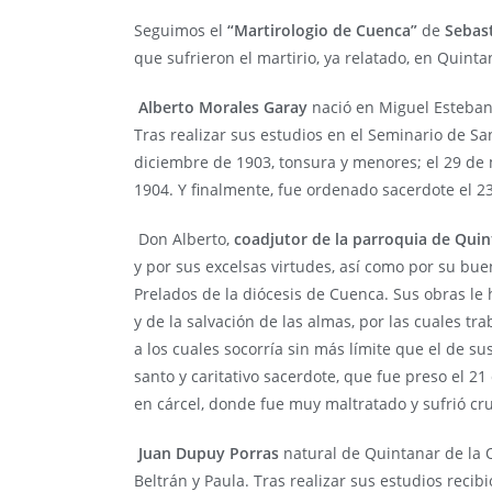
Seguimos el
“Martirologio de Cuenca”
de
Sebas
que sufrieron el martirio, ya relatado, en Quinta
Alberto Morales Garay
nació en Miguel Esteban 
Tras realizar sus estudios en el Seminario de Sa
diciembre de 1903, tonsura y menores; el 29 de
1904. Y finalmente, fue ordenado sacerdote el 2
Don Alberto,
coadjutor de la parroquia de Quin
y por sus excelsas virtudes, así como por su bue
Prelados de la diócesis de Cuenca. Sus obras le
y de la salvación de las almas, por las cuales t
a los cuales socorría sin más límite que el de s
santo y caritativo sacerdote, que fue preso el 21
en cárcel, donde fue muy maltratado y sufrió cr
Juan Dupuy Porras
natural de Quintanar de la O
Beltrán y Paula. Tras realizar sus estudios reci