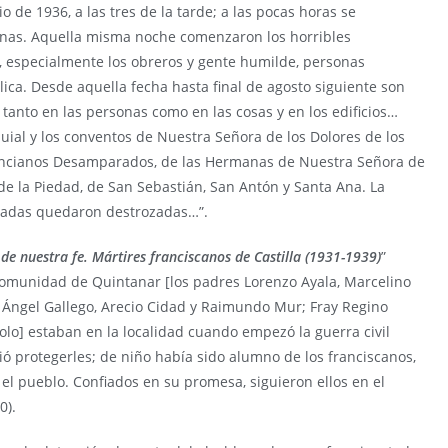
o de 1936, a las tres de la tarde; a las pocas horas se
nas. Aquella misma noche comenzaron los horribles
, especialmente los obreros y gente humilde, personas
lica. Desde aquella fecha hasta final de agosto siguiente son
, tanto en las personas como en las cosas y en los edificios…
uial y los conventos de Nuestra Señora de los Dolores de los
 Ancianos Desamparados, de las Hermanas de Nuestra Señora de
 de la Piedad, de San Sebastián, San Antón y Santa Ana. La
gradas quedaron destrozadas…”.
 de nuestra fe. Mártires franciscanos de Castilla (1931-1939)
”
 comunidad de Quintanar [los padres Lorenzo Ayala, Marcelino
Ángel Gallego, Arecio Cidad y Raimundo Mur; Fray Regino
olo] estaban en la localidad cuando empezó la guerra civil
ió protegerles; de niño había sido alumno de los franciscanos,
l pueblo. Confiados en su promesa, siguieron ellos en el
0).