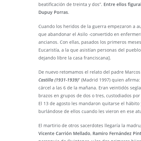
beatificación de treinta y dos”.
Entre ellos figur
Dupuy Porras
.
Cuando los heridos de la guerra empezaron a a
que abandonar el Asilo -convertido en enfermería
ancianos. Con ellas, pasados los primeros meses
Eucaristía, a la que asistían personas del pueblo
dejando libre la casa franciscana].
De nuevo retomamos el relato del padre Marcos 
Castilla (1931-1939)
” (Madrid 1997) quien afirma: 
cárcel a las 6 de la mañana. Eran veintidós segla
brazos en grupos de dos o tres, custodiados por
El 13 de agosto les mandaron quitarse el hábito
burlándose de ellos cuando les vieron en ese at
El martirio de otros sacerdotes llegaría la madru
Vicente Carrión Mellado
,
Ramiro Fernández Pi