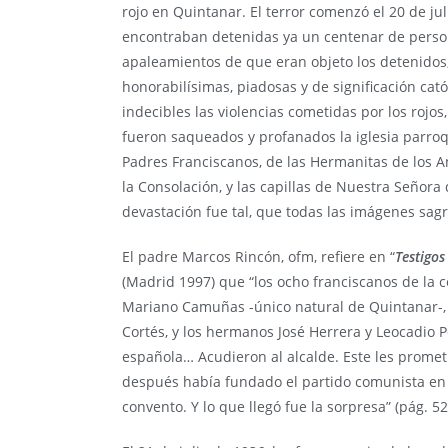
rojo en Quintanar. El terror comenzó el 20 de juli
encontraban detenidas ya un centenar de perso
apaleamientos de que eran objeto los detenidos
honorabilísimas, piadosas y de significación cató
indecibles las violencias cometidas por los rojos
fueron saqueados y profanados la iglesia parroq
Padres Franciscanos, de las Hermanitas de los
la Consolación, y las capillas de Nuestra Señora
devastación fue tal, que todas las imágenes sa
El padre Marcos Rincón, ofm, refiere en “
Testigos
(Madrid 1997) que “los ocho franciscanos de la
Mariano Camuñas -único natural de Quintanar-, 
Cortés, y los hermanos José Herrera y Leocadio P
española… Acudieron al alcalde. Este les promet
después había fundado el partido comunista en e
convento. Y lo que llegó fue la sorpresa” (pág. 52