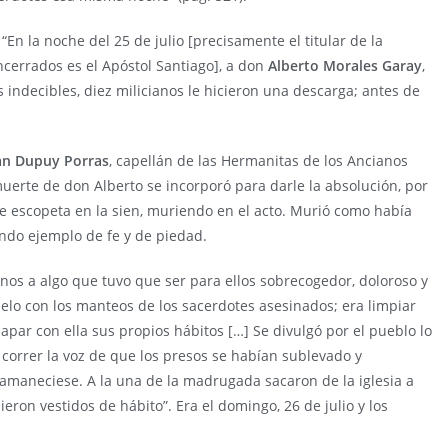
“En la noche del 25 de julio [precisamente el titular de la
errados es el Apóstol Santiago], a don
Alberto Morales Garay
,
indecibles, diez milicianos le hicieron una descarga; antes de
an Dupuy Porras
, capellán de las Hermanitas de los Ancianos
uerte de don Alberto se incorporó para darle la absolución, por
 de escopeta en la sien, muriendo en el acto. Murió como había
ando ejemplo de fe y de piedad.
anos a algo que tuvo que ser para ellos sobrecogedor, doloroso y
uelo con los manteos de los sacerdotes asesinados; era limpiar
par con ella sus propios hábitos […] Se divulgó por el pueblo lo
 correr la voz de que los presos se habían sublevado y
amaneciese. A la una de la madrugada sacaron de la iglesia a
alieron vestidos de hábito”. Era el domingo, 26 de julio y los