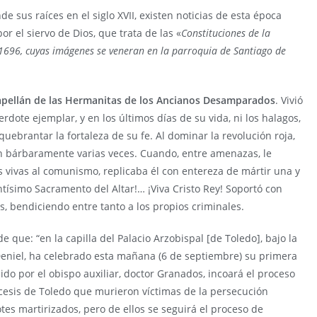
sus raíces en el siglo XVII, existen noticias de esta época
por el siervo de Dios, que trata de las «
Constituciones de la
1696, cuyas imágenes se veneran en la parroquia de Santiago de
apellán de las Hermanitas de los Ancianos Desamparados
. Vivió
erdote ejemplar, y en los últimos días de su vida, ni los halagos,
uebrantar la fortaleza de su fe. Al dominar la revolución roja,
on bárbaramente varias veces. Cuando, entre amenazas, le
s vivas al comunismo, replicaba él con entereza de mártir una y
ntísimo Sacramento del Altar!… ¡Viva Cristo Rey! Soportó con
s, bendiciendo entre tanto a los propios criminales.
e que: “en la capilla del Palacio Arzobispal [de Toledo], bajo la
Deniel, ha celebrado esta mañana (6 de septiembre) su primera
ido por el obispo auxiliar, doctor Granados, incoará el proceso
ócesis de Toledo que murieron víctimas de la persecución
tes martirizados, pero de ellos se seguirá el proceso de