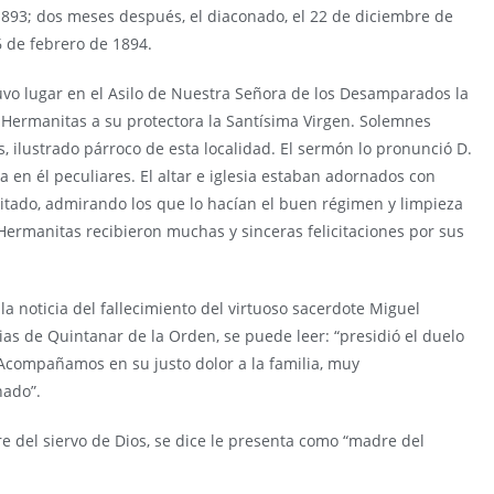
1893; dos meses después, el diaconado, el 22 de diciembre de
6 de febrero de 1894.
tuvo lugar en el Asilo de Nuestra Señora de los Desamparados la
s Hermanitas a su protectora la Santísima Virgen. Solemnes
és, ilustrado párroco de esta localidad. El sermón lo pronunció D.
 en él peculiares. El altar e iglesia estaban adornados con
isitado, admirando los que lo hacían el buen régimen y limpieza
Hermanitas recibieron muchas y sinceras felicitaciones por sus
 la noticia del fallecimiento del virtuoso sacerdote Miguel
rias de Quintanar de la Orden, se puede leer: “presidió el duelo
 Acompañamos en su justo dolor a la familia, muy
nado”.
dre del siervo de Dios, se dice le presenta como “madre del