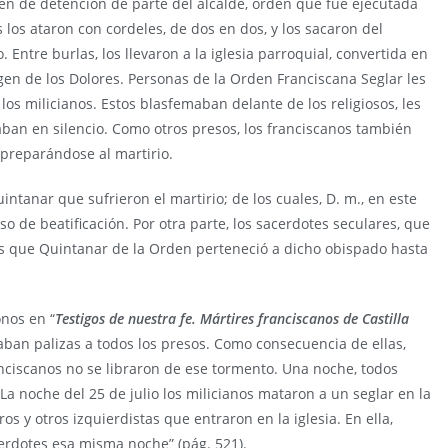
den de detención de parte del alcalde, orden que fue ejecutada
s los ataron con cordeles, de dos en dos, y los sacaron del
 Entre burlas, los llevaron a la iglesia parroquial, convertida en
Virgen de los Dolores. Personas de la Orden Franciscana Seglar les
os milicianos. Estos blasfemaban delante de los religiosos, les
aban en silencio. Como otros presos, los franciscanos también
, preparándose al martirio.
ntanar que sufrieron el martirio; de los cuales, D. m., en este
o de beatificación. Por otra parte, los sacerdotes seculares, que
s que Quintanar de la Orden perteneció a dicho obispado hasta
nos en “
Testigos de nuestra fe. Mártires franciscanos de Castilla
daban palizas a todos los presos. Como consecuencia de ellas,
ranciscanos no se libraron de ese tormento. Una noche, todos
La noche del 25 de julio los milicianos mataron a un seglar en la
ros y otros izquierdistas que entraron en la iglesia. En ella,
erdotes esa misma noche” (pág. 521).