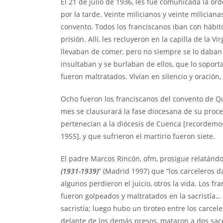
El 21 de julio de 1936, les fue comunicada la or
por la tarde. Veinte milicianos y veinte miliciana
convento. Todos los franciscanos iban con hábito.
prisión. Allí, les recluyeron en la capilla de la 
llevaban de comer, pero no siempre se lo daban l
insultaban y se burlaban de ellos, que lo soport
fueron maltratados. Vivían en silencio y oración
Ocho fueron los franciscanos del convento de Qui
mes se clausurará la fase diocesana de su proces
pertenecían a la diócesis de Cuenca [recordemo
1955], y que sufrieron el martirio fueron siete.
El padre Marcos Rincón, ofm, prosigue relatándo
(1931-1939)
” (Madrid 1997) que “los carceleros 
algunos perdieron el juicio, otros la vida. Los f
fueron golpeados y maltratados en la sacristía… 
sacristía; luego hubo un tiroteo entre los carcele
delante de los demás presos, mataron a dos sac