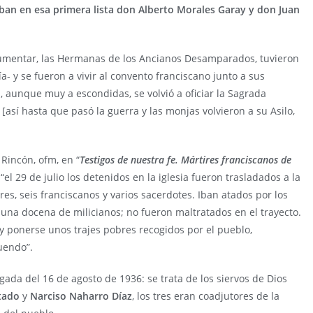
aban en esa primera lista don Alberto Morales Garay y don Juan
umentar, las Hermanas de los Ancianos Desamparados, tuvieron
- y se fueron a vivir al convento franciscano junto a sus
, aunque muy a escondidas, se volvió a oficiar la Sagrada
 [así hasta que pasó la guerra y las monjas volvieron a su Asilo,
Rincón, ofm, en “
Testigos de nuestra fe. Mártires franciscanos de
“el 29 de julio los detenidos en la iglesia fueron trasladados a la
res, seis franciscanos y varios sacerdotes. Iban atados por los
 una docena de milicianos; no fueron maltratados en el trayecto.
 y ponerse unos trajes pobres recogidos por el pueblo,
uendo”.
gada del 16 de agosto de 1936: se trata de los siervos de Dios
ntado
y
Narciso Naharro Díaz
, los tres eran coadjutores de la