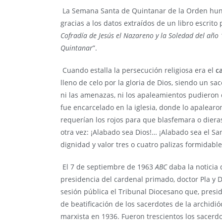
La Semana Santa de Quintanar de la Orden hunde 
gracias a los datos extraídos de un libro escrito 
Cofradía de Jesús el Nazareno y la Soledad
del año 
Quintanar
”.
Cuando estalla la persecución religiosa era el
c
lleno de celo por la gloria de Dios, siendo un sac
ni las amenazas, ni los apaleamientos pudieron q
fue encarcelado en la iglesia, donde lo apalear
requerían los rojos para que blasfemara o diera
otra vez: ¡Alabado sea Dios!… ¡Alabado sea el Sa
dignidad y valor tres o cuatro palizas formidable
El 7 de septiembre de 1963
ABC
daba la noticia d
presidencia del cardenal primado, doctor Pla y 
sesión pública el Tribunal Diocesano que, presid
de beatificación de los sacerdotes de la archidi
marxista en 1936. Fueron trescientos los sacerdo