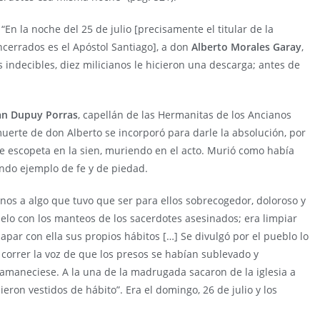
“En la noche del 25 de julio [precisamente el titular de la
errados es el Apóstol Santiago], a don
Alberto Morales Garay
,
indecibles, diez milicianos le hicieron una descarga; antes de
an Dupuy Porras
, capellán de las Hermanitas de los Ancianos
uerte de don Alberto se incorporó para darle la absolución, por
 de escopeta en la sien, muriendo en el acto. Murió como había
ando ejemplo de fe y de piedad.
anos a algo que tuvo que ser para ellos sobrecogedor, doloroso y
uelo con los manteos de los sacerdotes asesinados; era limpiar
par con ella sus propios hábitos […] Se divulgó por el pueblo lo
 correr la voz de que los presos se habían sublevado y
amaneciese. A la una de la madrugada sacaron de la iglesia a
alieron vestidos de hábito”. Era el domingo, 26 de julio y los