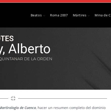
Beatos
Roma 2007
Mártires
Mina de 
TES
, Alberto
QUINTANAR DE LA ORDEN
Martirologio de Cuenca
, hacer un resumen completo del dominio