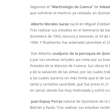
Seguimos el
“Martirologio de Cuenca”
de
Sebas
que sufrieron el martirio, ya relatado, en Quinta
Alberto Morales Garay
nació en Miguel Esteban 
Tras realizar sus estudios en el Seminario de Sa
diciembre de 1903, tonsura y menores; el 29 de
1904. Y finalmente, fue ordenado sacerdote el 2
Don Alberto,
coadjutor de la parroquia de Quin
y por sus excelsas virtudes, así como por su bue
Prelados de la diócesis de Cuenca. Sus obras le
y de la salvación de las almas, por las cuales t
a los cuales socorría sin más límite que el de s
santo y caritativo sacerdote, que fue preso el 21
en cárcel, donde fue muy maltratado y sufrió cr
Juan Dupuy Porras
natural de Quintanar de la O
Beltrán y Paula. Tras realizar sus estudios reci