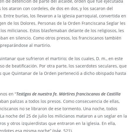
den de detención de parte del alcalde, orden que fue ejecutada
s los ataron con cordeles, de dos en dos, y los sacaron del
 Entre burlas, los llevaron a la iglesia parroquial, convertida en
Virgen de los Dolores. Personas de la Orden Franciscana Seglar les
os milicianos. Estos blasfemaban delante de los religiosos, les
aban en silencio. Como otros presos, los franciscanos también
, preparándose al martirio.
ntanar que sufrieron el martirio; de los cuales, D. m., en este
o de beatificación. Por otra parte, los sacerdotes seculares, que
s que Quintanar de la Orden perteneció a dicho obispado hasta
nos en “
Testigos de nuestra fe. Mártires franciscanos de Castilla
daban palizas a todos los presos. Como consecuencia de ellas,
ranciscanos no se libraron de ese tormento. Una noche, todos
La noche del 25 de julio los milicianos mataron a un seglar en la
ros y otros izquierdistas que entraron en la iglesia. En ella,
erdotes esa misma noche” (pág. 521).