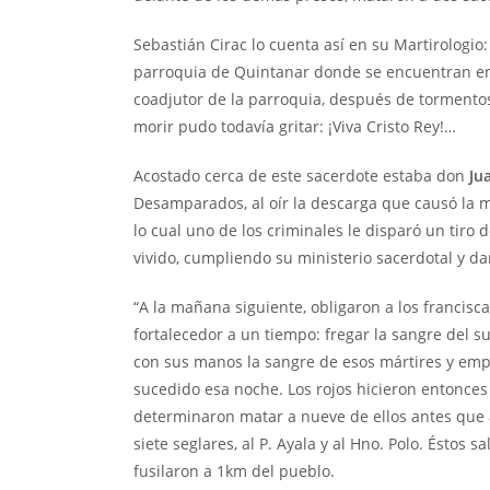
Sebastián Cirac lo cuenta así en su Martirologio: 
parroquia de Quintanar donde se encuentran enc
coadjutor de la parroquia, después de tormentos 
morir pudo todavía gritar: ¡Viva Cristo Rey!…
Acostado cerca de este sacerdote estaba don
Ju
Desamparados, al oír la descarga que causó la m
lo cual uno de los criminales le disparó un tiro
vivido, cumpliendo su ministerio sacerdotal y d
“A la mañana siguiente, obligaron a los francisc
fortalecedor a un tiempo: fregar la sangre del s
con sus manos la sangre de esos mártires y empa
sucedido esa noche. Los rojos hicieron entonces
determinaron matar a nueve de ellos antes que 
siete seglares, al P. Ayala y al Hno. Polo. Éstos s
fusilaron a 1km del pueblo.