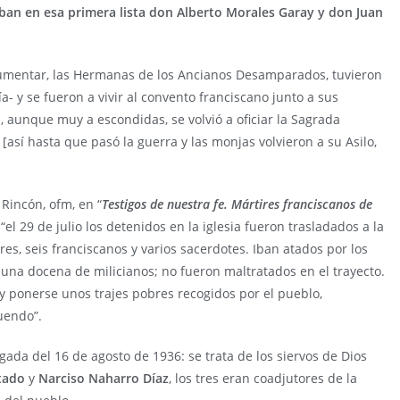
aban en esa primera lista don Alberto Morales Garay y don Juan
umentar, las Hermanas de los Ancianos Desamparados, tuvieron
- y se fueron a vivir al convento franciscano junto a sus
, aunque muy a escondidas, se volvió a oficiar la Sagrada
 [así hasta que pasó la guerra y las monjas volvieron a su Asilo,
Rincón, ofm, en “
Testigos de nuestra fe. Mártires franciscanos de
“el 29 de julio los detenidos en la iglesia fueron trasladados a la
res, seis franciscanos y varios sacerdotes. Iban atados por los
 una docena de milicianos; no fueron maltratados en el trayecto.
 y ponerse unos trajes pobres recogidos por el pueblo,
uendo”.
gada del 16 de agosto de 1936: se trata de los siervos de Dios
ntado
y
Narciso Naharro Díaz
, los tres eran coadjutores de la