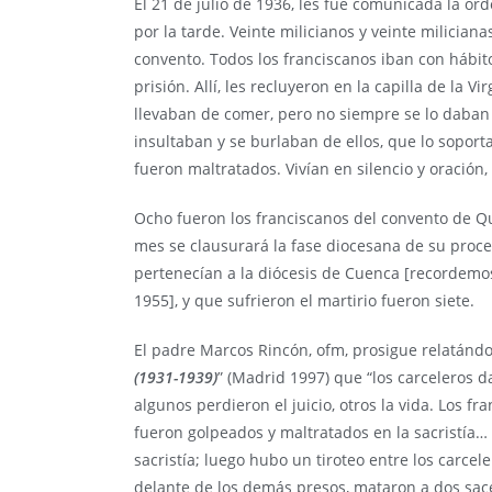
El 21 de julio de 1936, les fue comunicada la or
por la tarde. Veinte milicianos y veinte miliciana
convento. Todos los franciscanos iban con hábito.
prisión. Allí, les recluyeron en la capilla de la 
llevaban de comer, pero no siempre se lo daban l
insultaban y se burlaban de ellos, que lo soport
fueron maltratados. Vivían en silencio y oración
Ocho fueron los franciscanos del convento de Qui
mes se clausurará la fase diocesana de su proces
pertenecían a la diócesis de Cuenca [recordemo
1955], y que sufrieron el martirio fueron siete.
El padre Marcos Rincón, ofm, prosigue relatándo
(1931-1939)
” (Madrid 1997) que “los carceleros 
algunos perdieron el juicio, otros la vida. Los f
fueron golpeados y maltratados en la sacristía… 
sacristía; luego hubo un tiroteo entre los carcele
delante de los demás presos, mataron a dos sac