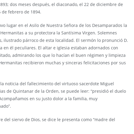
1893; dos meses después, el diaconado, el 22 de diciembre de
6 de febrero de 1894.
tuvo lugar en el Asilo de Nuestra Señora de los Desamparados la
s Hermanitas a su protectora la Santísima Virgen. Solemnes
és, ilustrado párroco de esta localidad. El sermón lo pronunció D.
 en él peculiares. El altar e iglesia estaban adornados con
isitado, admirando los que lo hacían el buen régimen y limpieza
Hermanitas recibieron muchas y sinceras felicitaciones por sus
 la noticia del fallecimiento del virtuoso sacerdote Miguel
rias de Quintanar de la Orden, se puede leer: “presidió el duelo
 Acompañamos en su justo dolor a la familia, muy
nado”.
dre del siervo de Dios, se dice le presenta como “madre del