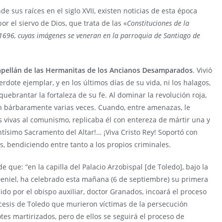
sus raíces en el siglo XVII, existen noticias de esta época
por el siervo de Dios, que trata de las «
Constituciones de la
1696, cuyas imágenes se veneran en la parroquia de Santiago de
apellán de las Hermanitas de los Ancianos Desamparados
. Vivió
erdote ejemplar, y en los últimos días de su vida, ni los halagos,
uebrantar la fortaleza de su fe. Al dominar la revolución roja,
on bárbaramente varias veces. Cuando, entre amenazas, le
s vivas al comunismo, replicaba él con entereza de mártir una y
ntísimo Sacramento del Altar!… ¡Viva Cristo Rey! Soportó con
s, bendiciendo entre tanto a los propios criminales.
e que: “en la capilla del Palacio Arzobispal [de Toledo], bajo la
Deniel, ha celebrado esta mañana (6 de septiembre) su primera
ido por el obispo auxiliar, doctor Granados, incoará el proceso
ócesis de Toledo que murieron víctimas de la persecución
tes martirizados, pero de ellos se seguirá el proceso de