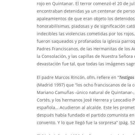
rojo en Quintanar. El terror comenzó el 20 de juli
encontraban detenidas ya un centenar de perso
apaleamientos de que eran objeto los detenidos
honorabilísimas, piadosas y de significación cató
indecibles las violencias cometidas por los rojos
fueron saqueados y profanados la iglesia parroq
Padres Franciscanos, de las Hermanitas de los
la Consolación, y las capillas de Nuestra Señora
devastación fue tal, que todas las imágenes sa
El padre Marcos Rincón, ofm, refiere en “
Testigos
(Madrid 1997) que “los ocho franciscanos de la
Mariano Camuñas -único natural de Quintanar-, 
Cortés, y los hermanos José Herrera y Leocadio P
española… Acudieron al alcalde. Este les promet
después había fundado el partido comunista en e
convento. Y lo que llegó fue la sorpresa” (pág. 52