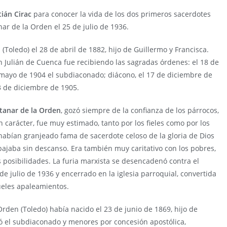
tián Cirac
para conocer la vida de los dos primeros sacerdotes
nar de la Orden el 25 de julio de 1936.
(Toledo) el 28 de abril de 1882, hijo de Guillermo y Francisca.
n Julián de Cuenca fue recibiendo las sagradas órdenes: el 18 de
 mayo de 1904 el subdiaconado; diácono, el 17 de diciembre de
3 de diciembre de 1905.
tanar de la Orden
, gozó siempre de la confianza de los párrocos,
n carácter, fue muy estimado, tanto por los fieles como por los
 habían granjeado fama de sacerdote celoso de la gloria de Dios
rabajaba sin descanso. Era también muy caritativo con los pobres,
us posibilidades. La furia marxista se desencadenó contra el
 de julio de 1936 y encerrado en la iglesia parroquial, convertida
ueles apaleamientos.
rden (Toledo) había nacido el 23 de junio de 1869, hijo de
bió el subdiaconado y menores por concesión apostólica,