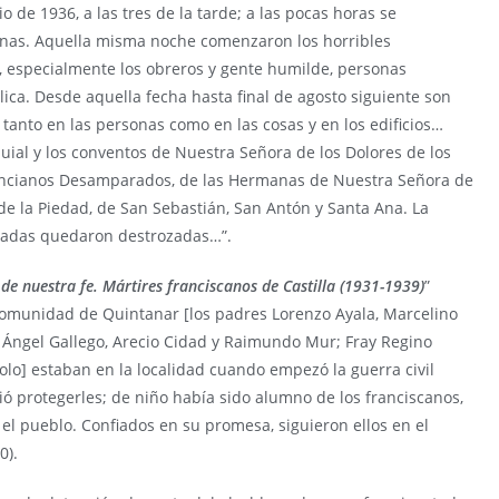
o de 1936, a las tres de la tarde; a las pocas horas se
nas. Aquella misma noche comenzaron los horribles
, especialmente los obreros y gente humilde, personas
lica. Desde aquella fecha hasta final de agosto siguiente son
, tanto en las personas como en las cosas y en los edificios…
uial y los conventos de Nuestra Señora de los Dolores de los
 Ancianos Desamparados, de las Hermanas de Nuestra Señora de
 de la Piedad, de San Sebastián, San Antón y Santa Ana. La
gradas quedaron destrozadas…”.
 de nuestra fe. Mártires franciscanos de Castilla (1931-1939)
”
 comunidad de Quintanar [los padres Lorenzo Ayala, Marcelino
Ángel Gallego, Arecio Cidad y Raimundo Mur; Fray Regino
olo] estaban en la localidad cuando empezó la guerra civil
ió protegerles; de niño había sido alumno de los franciscanos,
l pueblo. Confiados en su promesa, siguieron ellos en el
0).