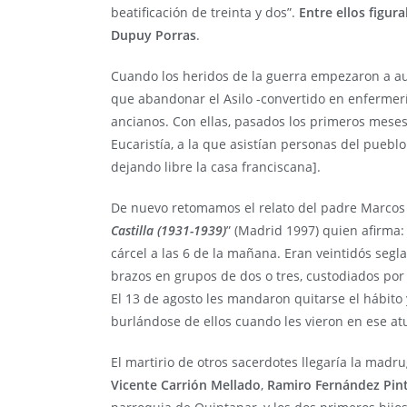
beatificación de treinta y dos”.
Entre ellos figur
Dupuy Porras
.
Cuando los heridos de la guerra empezaron a a
que abandonar el Asilo -convertido en enfermería
ancianos. Con ellas, pasados los primeros meses
Eucaristía, a la que asistían personas del pueblo
dejando libre la casa franciscana].
De nuevo retomamos el relato del padre Marcos 
Castilla (1931-1939)
” (Madrid 1997) quien afirma: 
cárcel a las 6 de la mañana. Eran veintidós segla
brazos en grupos de dos o tres, custodiados por
El 13 de agosto les mandaron quitarse el hábito
burlándose de ellos cuando les vieron en ese at
El martirio de otros sacerdotes llegaría la madru
Vicente Carrión Mellado
,
Ramiro Fernández Pi