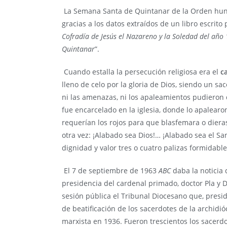
La Semana Santa de Quintanar de la Orden hunde 
gracias a los datos extraídos de un libro escrito 
Cofradía de Jesús el Nazareno y la Soledad
del año 
Quintanar
”.
Cuando estalla la persecución religiosa era el
c
lleno de celo por la gloria de Dios, siendo un sac
ni las amenazas, ni los apaleamientos pudieron q
fue encarcelado en la iglesia, donde lo apalear
requerían los rojos para que blasfemara o diera
otra vez: ¡Alabado sea Dios!… ¡Alabado sea el Sa
dignidad y valor tres o cuatro palizas formidable
El 7 de septiembre de 1963
ABC
daba la noticia d
presidencia del cardenal primado, doctor Pla y 
sesión pública el Tribunal Diocesano que, presid
de beatificación de los sacerdotes de la archidi
marxista en 1936. Fueron trescientos los sacerdo