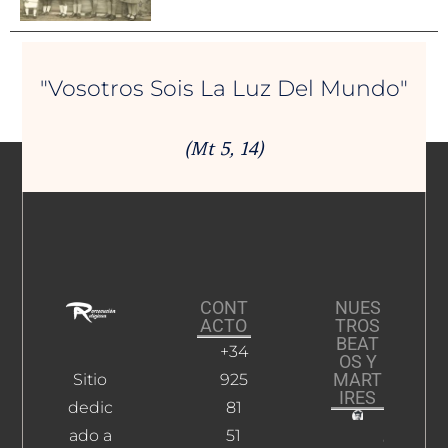
"Vosotros Sois La Luz Del Mundo"
(Mt 5, 14)
CONT
NUES
ACTO
TROS
BEAT
+34
OS Y
MART
Sitio
925
IRES
dedic
81
ado a
51
Gonzále