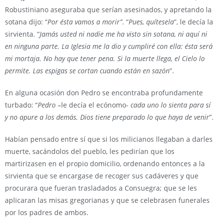
Robustiniano aseguraba que serían asesinados, y apretando la
sotana dijo: “
Por ésta vamos a morir”
. “
Pues, quítesela
”, le decía la
sirvienta. “
Jamás usted ni nadie me ha visto sin sotana, ni aquí ni
en ninguna parte. La Iglesia me la dio y cumpliré con ella: ésta será
mi mortaja. No hay que tener pena. Si la muerte llega, el Cielo lo
permite. Las espigas se cortan cuando están en sazón
”.
En alguna ocasión don Pedro se encontraba profundamente
turbado: “
Pedro –
le decía el ecónomo-
cada uno lo sienta para sí
y no apure a los demás. Dios tiene preparado lo que haya de venir
”.
Habían pensado entre sí que si los milicianos llegaban a darles
muerte, sacándolos del pueblo, les pedirían que los
martirizasen en el propio domicilio, ordenando entonces a la
sirvienta que se encargase de recoger sus cadáveres y que
procurara que fueran trasladados a Consuegra; que se les
aplicaran las misas gregorianas y que se celebrasen funerales
por los padres de ambos.