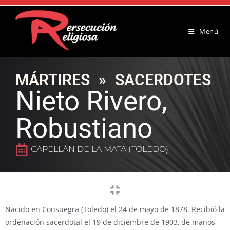
Menú
MÁRTIRES
»
SACERDOTES
Nieto Rivero,
Robustiano
CAPELLÁN DE LA MATA (TOLEDO)
Nacido en Consuegra (Toledo) el 24 de mayo de 1878. Recibió la
ordenación sacerdotal el 19 de diciembre de 1903, de manos