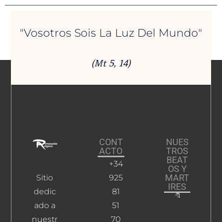
"Vosotros Sois La Luz Del Mundo"
(Mt 5, 14)
CONT
NUES
ACTO
TROS
BEAT
+34
OS Y
MART
Sitio
925
IRES
dedic
81
ado a
51
Cepeda
Usero,
nuestr
70