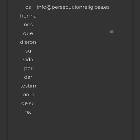
Álvaro
os
info@persecucionreligiosa.es
Leer
herma
Más
nos
que
Moraled
dieron
Navas,
su
Pablo
vida
Leer Más
por
dar
testim
onio
de su
fe.