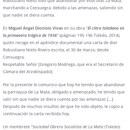
Robustiano Nieto tuvo que abandonar por esos días La Mata,
marchando a Consuegra, debido a las amenazas, saliendo sin
que nadie se diera cuenta.
Es
Miguel Ángel
Dionisio Vivas
en su obra “
El clero toledano en
la primavera trágica de 1936
” (páginas 195-196 Toledo, 2014),
quién recoge en el apéndice documental una carta de don
Robustiano Nieto Rivero escrita, el 30 de marzo, desde
Consuegra.
Respetable Señor [Gregorio Modrego, que era el Secretario de
Cámara del Arzobispado]:
Por la presente le comunico que hoy he tenido que abandonar
la parroquia de La Mata, obligado y amenazado, he tenido que
salir sin que nadie se diera cuenta por las amenazas […].
Después de muchos insultos de que he sido objeto, le copio a
continuación la carta recibida hoy.
Un membrete “
Sociedad Obrera Socialista de La Mata
(Toledo).