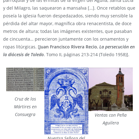
parroquial y de las ermitas de la Virgen del Águila, Santa Lucía
y del Milagro, las saquearon a mansalva […]. Once retablos que
poseía la iglesia fueron despedazados, siendo muy sensible la
pérdida del altar mayor, magnífica obra renacentista, de doce
metros de altura; todas las imágenes existentes, que pasaban
de cincuenta… perecieron juntamente con los ornamentos y
ropas litúrgicas. [
Juan Francisco Rivera Recio
,
La persecución en
la diócesis de Toledo
. Tomo II, páginas 213-214 (Toledo 1958)].
Cruz de los
Mártires en
Consuegra
Ventas con Peña
Aguilera
Nuestra Señora del