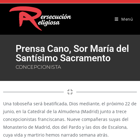
Menú
Prensa Cano, Sor María del
Santísimo Sacramento
CONCEPCIONISTA
Una toboseña será beatificada, Dios mediante, el próximo 22 de
junio, en la Catedral de la Almudena (Madrid) junto a trece
concepcionistas franciscanas. Nueve compañeras suyas del
Monasterio de Madrid, dos del Pardo y las dos de Escalona,
cuya vida y martirio hemos narrado semana atrás.