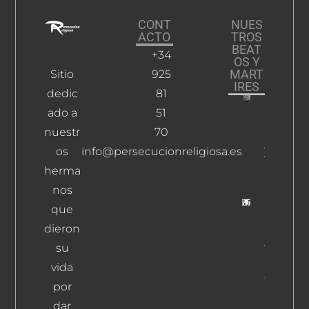
CONT
NUES
ACTO
TROS
BEAT
+34
OS Y
MART
Sitio
925
IRES
dedic
81
ado a
51
Rodrígu
Romero,
nuestr
70
Juan
os
info@persecucionreligiosa.es
Tomás
herma
Leer Más
nos
que
López
dieron
Hernand
su
Teodosio
Rafael Y
vida
Compañ
por
Mártires
dar
Leer Más