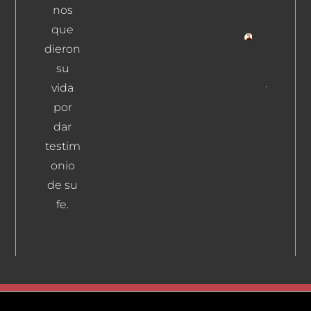
nos
Leer Más
que
dieron
Gallardo
su
Garnica,
Julián
vida
Leer Más
por
dar
testim
onio
de su
fe.