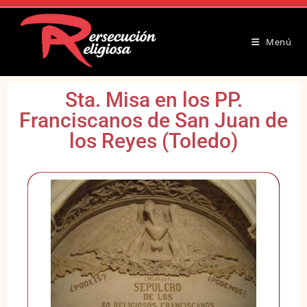
Menú
Sta. Misa en los PP.
Franciscanos de San Juan de
los Reyes (Toledo)