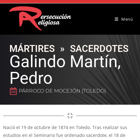
Menú
MÁRTIRES
»
SACERDOTES
Galindo Martín,
Pedro
PÁRROCO DE MOCEJÓN (TOLEDO)
Nació el 19 de octubre de 1874 en Toledo. Tras realizar sus
estudios en el Seminario fue ordenado sacerdote, el 18 de