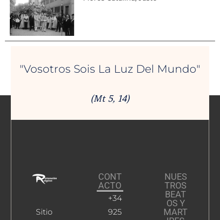
"Vosotros Sois La Luz Del Mundo"
(Mt 5, 14)
CONT
NUES
ACTO
TROS
BEAT
+34
OS Y
MART
Sitio
925