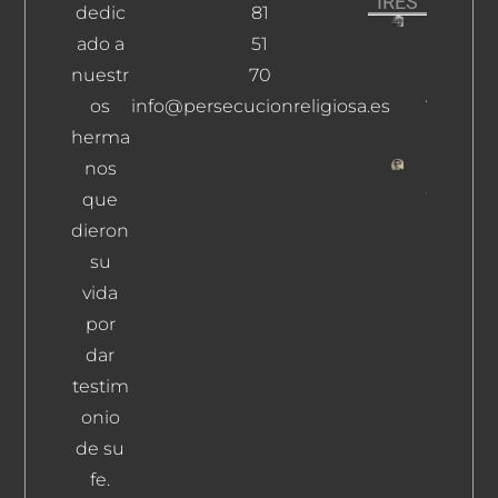
IRES
dedic
81
ado a
51
Baraibar
Moreno,
nuestr
70
Ángel
os
info@persecucionreligiosa.es
Leer Más
herma
nos
Carvajal
que
Burguillo
dieron
Nicasio
su
Leer Más
vida
por
dar
testim
onio
de su
fe.