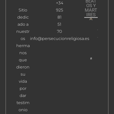
BEAT
+34
OS Y
MART
Sitio
925
IRES
dedic
81
ado a
51
Mora
Velasco,
nuestr
70
José
os
info@persecucionreligiosa.es
Leer
herma
Más
nos
que
López
dieron
Morales,
su
Ildefons
vida
Leer Más
por
dar
testim
onio