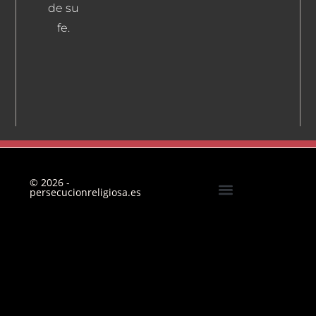
de su
fe.
© 2026 -
persecucionreligiosa.es