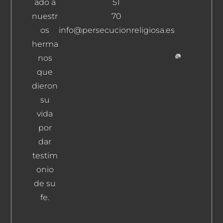
ado a
51
Moreno
Romero,
nuestr
70
Manuel
os
info@persecucionreligiosa.es
Leer Más
herma
nos
Moraled
que
Martín-
dieron
Palomin
su
Balbino
Leer Más
vida
por
dar
testim
onio
de su
fe.