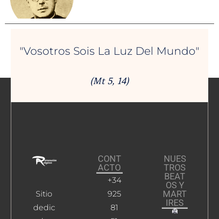
"Vosotros Sois La Luz Del Mundo"
(Mt 5, 14)
CONT
NUES
ACTO
TROS
BEAT
+34
OS Y
MART
Sitio
925
IRES
dedic
81