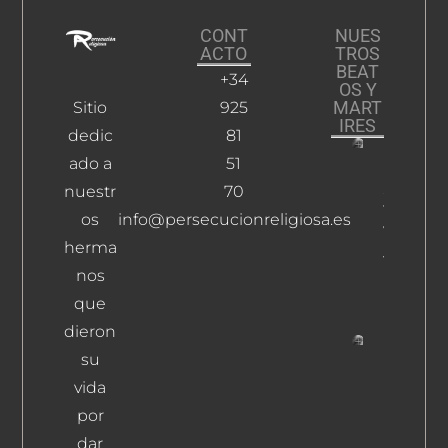
CONT
NUES
ACTO
TROS
BEAT
+34
OS Y
MART
Sitio
925
IRES
dedic
81
ado a
51
Martín
Sonseca
nuestr
70
Y
os
info@persecucionreligiosa.es
Velasco,
herma
José
nos
Leer
Más
que
dieron
su
Fernánd
Martín,
vida
Francisc
por
Leer Más
dar