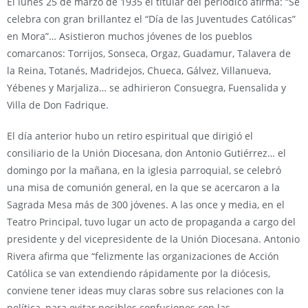
El lunes 25 de marzo de 1935 el titular del periódico afirma: “Se
celebra con gran brillantez el “Día de las Juventudes Católicas”
en Mora”… Asistieron muchos jóvenes de los pueblos
comarcanos: Torrijos, Sonseca, Orgaz, Guadamur, Talavera de
la Reina, Totanés, Madridejos, Chueca, Gálvez, Villanueva,
Yébenes y Marjaliza… se adhirieron Consuegra, Fuensalida y
Villa de Don Fadrique.
El día anterior hubo un retiro espiritual que dirigió el
consiliario de la Unión Diocesana, don Antonio Gutiérrez… el
domingo por la mañana, en la iglesia parroquial, se celebró
una misa de comunión general, en la que se acercaron a la
Sagrada Mesa más de 300 jóvenes. A las once y media, en el
Teatro Principal, tuvo lugar un acto de propaganda a cargo del
presidente y del vicepresidente de la Unión Diocesana. Antonio
Rivera afirma que “felizmente las organizaciones de Acción
Católica se van extendiendo rápidamente por la diócesis,
conviene tener ideas muy claras sobre sus relaciones con la
política, para evitar posibles confusiones con las