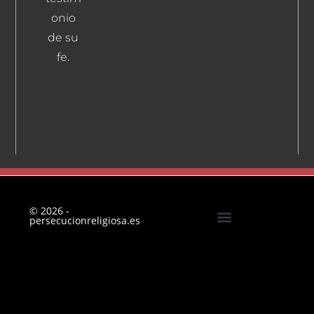
onio
de su
fe.
© 2026 -
persecucionreligiosa.es