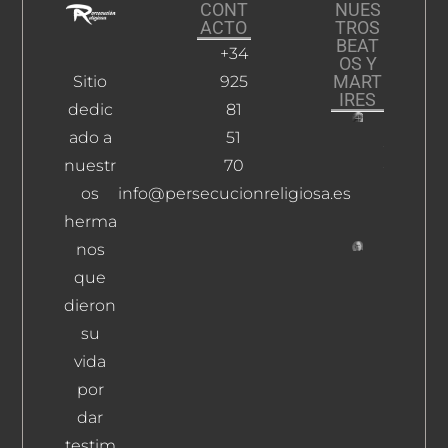
CONT
NUES
ACTO
TROS
BEAT
+34
OS Y
MART
Sitio
925
IRES
dedic
81
ado a
51
Sánchez
Sevillano
nuestr
70
Mateo
os
info@persecucionreligiosa.es
Leer Más
herma
nos
Hereder
que
Ruiz,
dieron
Matías
su
Leer Más
vida
por
dar
testim