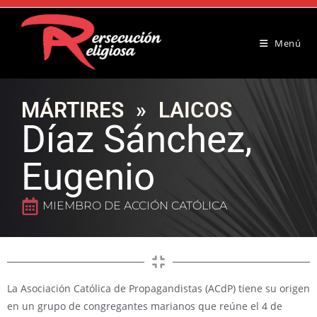
Menú
MÁRTIRES
»
LAICOS
Díaz Sánchez,
Eugenio
MIEMBRO DE ACCIÓN CATÓLICA
La Asociación Católica de Propagandistas (ACdP) tiene su origen
en un grupo de congregantes marianos que reúne el 4 de