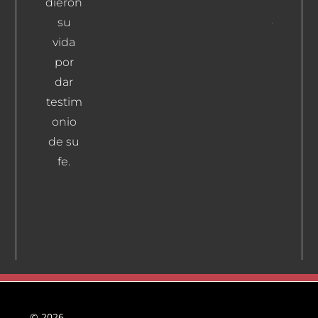
dieron
Medrano
su
Constan
Leer Más
vida
por
dar
testim
onio
de su
fe.
© 2026 -