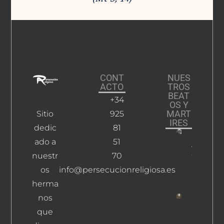
CONT
NUES
ACTO
TROS
BEAT
+34
OS Y
MART
Sitio
925
IRES
dedic
81
ado a
51
Aguilera
Carrasco
nuestr
70
Franco
os
info@persecucionreligiosa.es
Leer Más
herma
nos
Rabadán
que
Fernánd