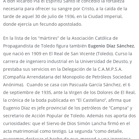
A don Ricardo Pla el Espíritu Santo le concedió la fortaleza
necesaria para ofrecer su sangre por Cristo, a la caída de la
tarde de aquel 30 de julio de 1936, en la Ciudad Imperial,
donde ejercía un fecundo apostolado.
En la lista de los “mártires” de la Asociación Católica de
Propagandista de Toledo figura también
Eugenio Díaz Sánchez
,
que nació en 1909 en El Real de San Vicente (Toledo). Curso la
carrera de ingeniero industrial en la Universidad de Deusto, y
prestaba sus servicios en la Delegación de la C.A.M.P.S.A.
(Compañía Arrendataria del Monopolio de Petróleos Sociedad
Anónima). Cuando se casa con Pascuala García Sánchez, el 6
de septiembre de 1935, ante la Virgen de los Dolores de El Real,
la crónica de la boda publicada en “El Castellano”, afirma que
Eugenio Díaz es jefe provincial de los petróleos de “Campsa” y
secretario de Acción Popular de Toledo. Además nos aporta dos
curiosidades: que el Siervo de Dios Simón Lancha firmó en el
acta matrimonial como testigo. La segunda “como detalle,
queremos destacar el hecho de que, merced a una ingeniosa