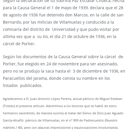
Según la declaración de su sobrina Paz Escobar Chueca, hecha
para la Causa General el 1 de mayo de 1939, declara que el 28
de agosto de 1936 fue detenido don Marcos, en la calle de san
Bernardo, por las milicias de Villamuelas y conducido a la
comisaría del distrito de Universidad y que pudo visitar por
última vez que a su tío, el día 21 de octubre de 1936, en la
cárcel de Porlier.
Según los documentos de la Causa General sobre la cárcel de
Porlier, fue elegido en 24 de noviembre para ser asesinado,
pero no se produjo la saca hasta el 3 de diciembre de 1936, en
Paracuellos del Jarama, donde consta su nombre en los
listados publicados.
Agradecemos a D. Juan-Antonio López Pereira, actual párroco de Miguel Esteban
(Toledo) el presente artículo. Advertimos a los lectores que se habló de estos
hermanos sacerdotes, de manera sucinta al tratar del Siervo de Dios Juan Aguado
García-Alcañíz párroco de Villamuelas, en el nº 909 de Padrenuestro (Nuestro
mártires / 40), pero con algunas imprecisiones y equivocaciones involuntarias.