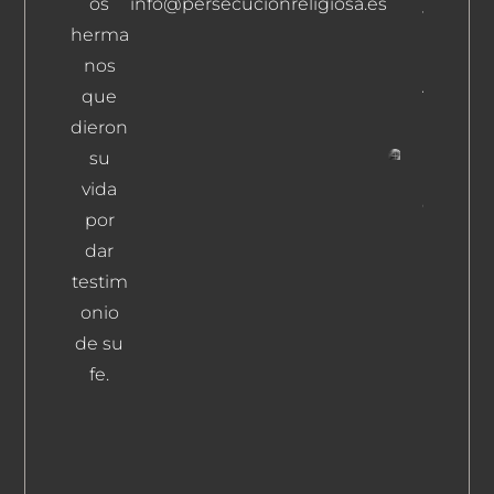
os
info@persecucionreligiosa.es
Y
herma
Donoso
Murillo,
nos
Antonio
que
Leer Más
dieron
su
Martín Y
vida
García-
por
Heras,
dar
Francisc
Leer Más
testim
onio
de su
fe.