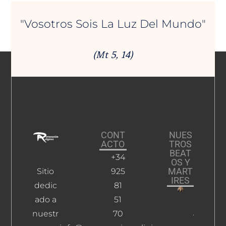
"Vosotros Sois La Luz Del Mundo"
(Mt 5, 14)
CONT
NUES
ACTO
TROS
BEAT
+34
OS Y
MART
Sitio
925
IRES
dedic
81
ado a
51
Rubio
Álvarez,
nuestr
70
Federico