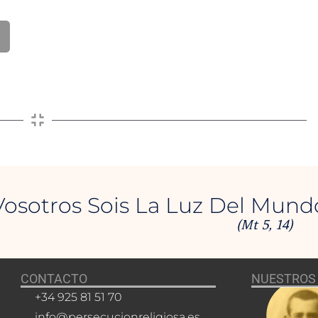
Vosotros Sois La Luz Del Mund
(Mt 5, 14)
CONTACTO
NUESTROS 
+34 925 81 51 70
info@persecucionreligiosa.es