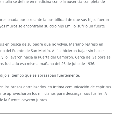
 asistolia se define en medicina como la ausencia completa de
esionada por otro ante la posibilidad de que sus hijos fueran
yos muros se encontraba su otro hijo Emilio, sufrió un fuerte
uis en busca de su padre que no volvía. Mariano regresó en
 del Puente de San Martín. Allí le hicieron bajar sin hacer
, y lo llevaron hacia la Puerta del Cambrón. Cerca del Salobre se
dre, fusilado esa misma mañana del 26 de julio de 1936.
dijo al tiempo que se abrazaban fuertemente.
on los brazos entrelazados, en íntima comunicación de espíritus
nte aprovecharon los milicianos para descargar sus fusiles. A
e la fuente, cayeron juntos.