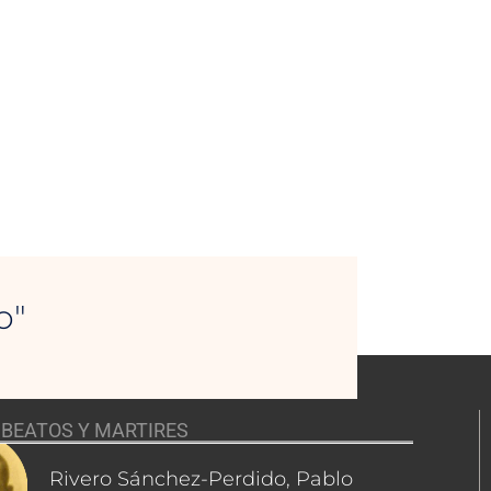
o"
BEATOS Y MARTIRES
Rivero Sánchez-Perdido, Pablo