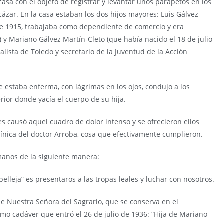
casa con el objeto de registrar y levantar unos parapetos en los
lcázar. En la casa estaban los dos hijos mayores: Luis
Gálvez
de 1915, trabajaba como dependiente de comercio y era
 y Mariano Gálvez Martín-Cleto (que había nacido el 18 de julio
alista de Toledo y secretario de la Juventud de la Acción
ue estaba enferma, con lágrimas en los ojos, condujo a los
rior donde yacía el cuerpo de su hija.
s causó aquel cuadro de dolor intenso y se ofrecieron ellos
clínica del doctor Arroba, cosa que efectivamente cumplieron.
anos de la siguiente manera:
pelleja” es presentaros a las tropas leales y luchar con nosotros.
de Nuestra Señora del Sagrario, que se conserva en el
mo cadáver que entró el 26 de julio de 1936: “Hija de Mariano