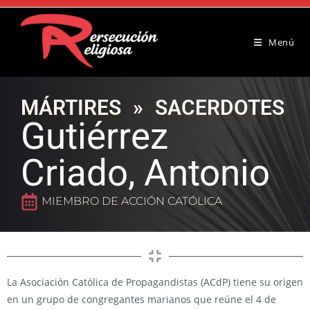
Menú
MÁRTIRES
»
SACERDOTES
Gutiérrez
Criado, Antonio
MIEMBRO DE ACCIÓN CATÓLICA
La Asociación Católica de Propagandistas (ACdP) tiene su origen
en un grupo de congregantes marianos que reúne el 4 de