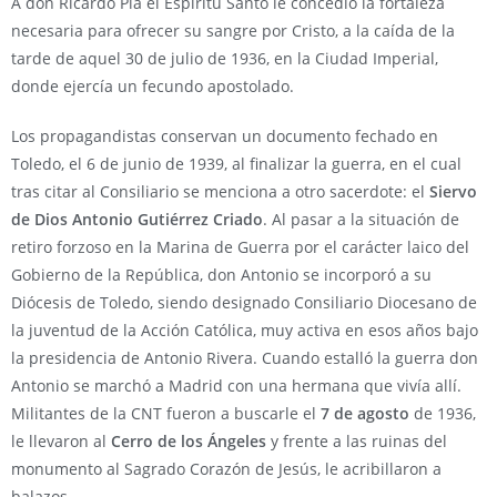
A don Ricardo Pla el Espíritu Santo le concedió la fortaleza
necesaria para ofrecer su sangre por Cristo, a la caída de la
tarde de aquel 30 de julio de 1936, en la Ciudad Imperial,
donde ejercía un fecundo apostolado.
Los propagandistas conservan un documento fechado en
Toledo, el 6 de junio de 1939, al finalizar la guerra, en el cual
tras citar al Consiliario se menciona a otro sacerdote: el
Siervo
de Dios Antonio Gutiérrez Criado
. Al pasar a la situación de
retiro forzoso en la Marina de Guerra por el carácter laico del
Gobierno de la República, don Antonio se incorporó a su
Diócesis de Toledo, siendo designado Consiliario Diocesano de
la juventud de la Acción Católica, muy activa en esos años bajo
la presidencia de Antonio Rivera. Cuando estalló la guerra don
Antonio se marchó a Madrid con una hermana que vivía allí.
Militantes de la CNT fueron a buscarle el
7 de agosto
de 1936,
le llevaron al
Cerro de los Ángeles
y frente a las ruinas del
monumento al Sagrado Corazón de Jesús, le acribillaron a
balazos.