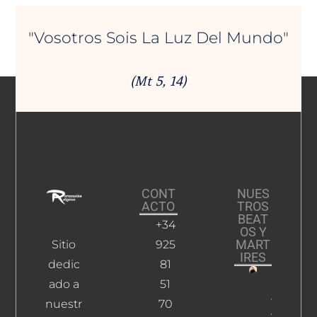
"Vosotros Sois La Luz Del Mundo"
(Mt 5, 14)
CONT
NUES
ACTO
TROS
BEAT
+34
OS Y
MART
Sitio
925
IRES
dedic
81
ado a
51
Mendoz
Y Ortiz-
nuestr
70