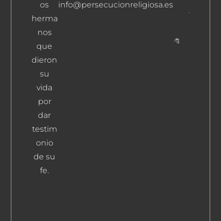
Villajos,
os
info@persecucionreligiosa.es
Julián
herma
Leer Más
nos
que
Doming
dieron
Simón,
su
Patrocic
Leer Más
vida
por
dar
testim
onio
de su
fe.