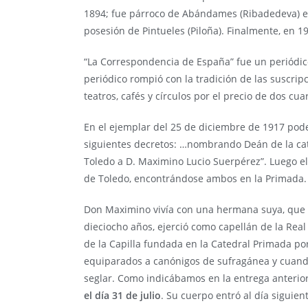
1894; fue párroco de Abándames (Ribadedeva) ent
posesión de Pintueles (Piloña). Finalmente, en 1
“La Correspondencia de España” fue un periódic
periódico rompió con la tradición de las suscripc
teatros, cafés y círculos por el precio de dos cua
En el ejemplar del 25 de diciembre de 1917 podem
siguientes decretos: …nombrando Deán de la cate
Toledo a D. Maximino Lucio Suerpérez”. Luego el
de Toledo, encontrándose ambos en la Primada.
Don Maximino vivía con una hermana suya, que s
dieciocho años, ejerció como capellán de la Rea
de la Capilla fundada en la Catedral Primada por 
equiparados a canónigos de sufragánea y cuando 
seglar. Como indicábamos en la entrega anterior
el día 31 de julio
. Su cuerpo entró al día siguie