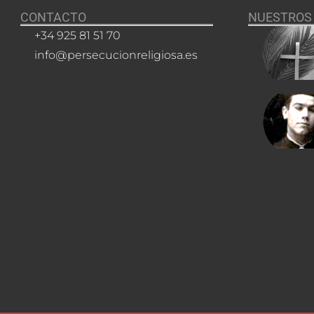
CONTACTO
NUESTROS 
+34 925 81 51 70
info@persecucionreligiosa.es