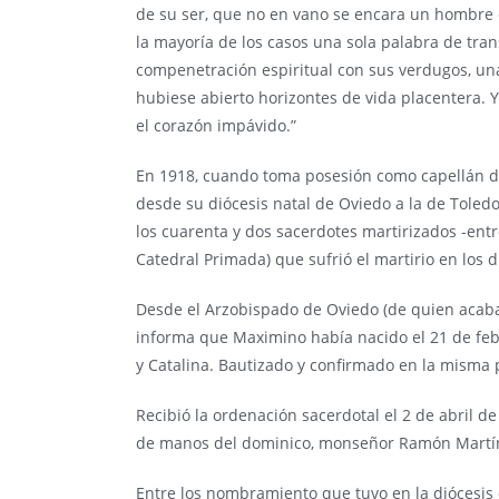
de su ser, que no en vano se encara un hombre c
la mayoría de los casos una sola palabra de tran
compenetración espiritual con sus verdugos, una 
hubiese abierto horizontes de vida placentera.
el corazón impávido.”
En 1918, cuando toma posesión como capellán de
desde su diócesis natal de Oviedo a la de Toledo.
los cuarenta y dos sacerdotes martirizados -ent
Catedral Primada) que sufrió el martirio en los d
Desde el Arzobispado de Oviedo (de quien acaba
informa que Maximino había nacido el 21 de febr
y Catalina. Bautizado y confirmado en la misma
Recibió la ordenación sacerdotal el 2 de abril de
de manos del dominico, monseñor Ramón Martíne
Entre los nombramiento que tuvo en la diócesis 