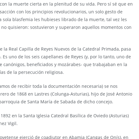
on la muerte cierta en la plenitud de su vida. Pero sí sé que en
sacción con los principios revolucionarios, un solo gesto de
sola blasfemia les hubieses librado de la muerte, tal vez les
 Y no quisieron: sostuvieron y superaron aquellos momentos con
 la Real Capilla de Reyes Nuevos de la Catedral Primada, pasa
 Es uno de los seis capellanes de Reyes (y, por lo tanto, uno de
re canónigos, beneficiados y mozárabes- que trabajaban en la
ías de la persecución religiosa.
mos de recibir toda la documentación necesaria) se nos
ero de 1868 en Lastres (Colunga-Asturias), hijo de José Antonio
 parroquia de Santa María de Sabada de dicho concejo.
 1892 en la Santa Iglesia Catedral Basílica de Oviedo (Asturias)
z Vigil.
ovetense ejerció de coadjutor en Abamia (Cangas de Onís), en