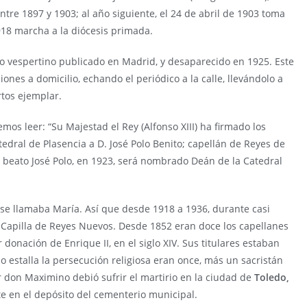
re 1897 y 1903; al año siguiente, el 24 de abril de 1903 toma
918 marcha a la diócesis primada.
o vespertino publicado en Madrid, y desaparecido en 1925. Este
iones a domicilio, echando el periódico a la calle, llevándolo a
rtos ejemplar.
os leer: “Su Majestad el Rey (Alfonso XIII) ha firmado los
dral de Plasencia a D. José Polo Benito; capellán de Reyes de
 beato José Polo, en 1923, será nombrado Deán de la Catedral
e llamaba María. Así que desde 1918 a 1936, durante casi
l Capilla de Reyes Nuevos. Desde 1852 eran doce los capellanes
donación de Enrique II, en el siglo XIV. Sus titulares estaban
estalla la persecución religiosa eran once, más un sacristán
 don Maximino debió sufrir el martirio en la ciudad de
Toledo,
nte en el depósito del cementerio municipal.