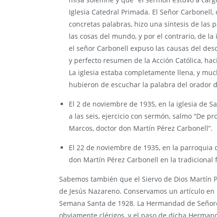
Iglesia Catedral Primada. El Señor Carbonell,
concretas palabras, hizo una síntesis de las 
las cosas del mundo, y por el contrario, de l
el señor Carbonell expuso las causas del des
y perfecto resumen de la Acción Católica, hac
La iglesia estaba completamente llena, y much
hubieron de escuchar la palabra del orador des
El 2 de noviembre de 1935, en la iglesia de Sa
a las seis, ejercicio con sermón, salmo “De p
Marcos, doctor don Martín Pérez Carbonell”.
El 22 de noviembre de 1935, en la parroquia 
don Martín Pérez Carbonell en la tradicional 
Sabemos también que el Siervo de Dios Martín 
de Jesús Nazareno. Conservamos un artículo en 
Semana Santa de 1928. La Hermandad de Señores
obviamente clérigos, y el paso de dicha Herman