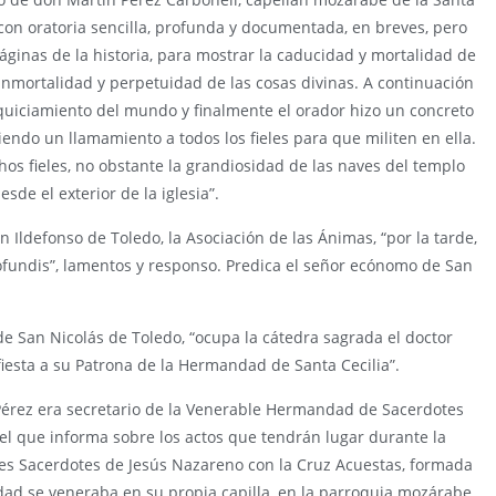
 con oratoria sencilla, profunda y documentada, en breves, pero
páginas de la historia, para mostrar la caducidad y mortalidad de
a inmortalidad y perpetuidad de las cosas divinas. A continuación
quiciamiento del mundo y finalmente el orador hizo un concreto
iendo un llamamiento a todos los fieles para que militen en ella.
os fieles, no obstante la grandiosidad de las naves del templo
de el exterior de la iglesia”.
n Ildefonso de Toledo, la Asociación de las Ánimas, “por la tarde,
rofundis”, lamentos y responso. Predica el señor ecónomo de San
de San Nicolás de Toledo, “ocupa la cátedra sagrada el doctor
fiesta a su Patrona de la Hermandad de Santa Cecilia”.
Pérez era secretario de la Venerable Hermandad de Sacerdotes
el que informa sobre los actos que tendrán lugar durante la
 Sacerdotes de Jesús Nazareno con la Cruz Acuestas, formada
dad se veneraba en su propia capilla, en la parroquia mozárabe