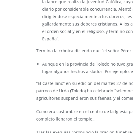
la labro que realiza la Juventud Católica, cu
diario por considerable concurrencia. Alentó 
dirigiéndose especialmente a los obreros, le
gallardamente sus deberes cristianos. A los
el orden social y en el religioso, y terminó c
España”.
Termina la crónica diciendo que “el señor Pérez
Aunque en la provincia de Toledo no tuvo gra
lugar algunos hechos aislados. Por ejemplo, 
“El Castellano” en su edición del martes 27 de n
párroco de Urda (Toledo) ha celebrado “solemnes
agricultores suspendieron sus faenas, y el comer
Como era costumbre en el centro de la Iglesia pa
completo llenaron el templo…
Tras las exequias “pronunció la oración fúnebre