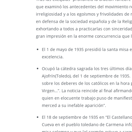
que examinó los antecedentes del movimiento re
irreligiosidad y a los egoísmos y frivolidades d
en defensa de la sociedad española y de la Religió
exhortando a todos a practicarlas con sincerida
gran impresión en la enorme concurrencia que l
El 1 de mayo de 1935 presidió la santa misa en
excelencia.
Ocupó la cátedra sagrada los tres últimos día
Ajofrín(Toledo), del 1 de septiembre de 1935
sobre los deberes de los católicos en la hora
Virgen…”. La noticia reincide al final afirman
quien en elocuente trabajo puso de manifiesto
merced a su inefable aparición”.
El 18 de septiembre de 1935 en “El Castellano”
Cueva en el pueblo toledano de Carmena infor
misa solemne y que “el sermón estuvo a carg