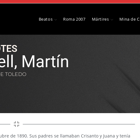
Beatos
Roma 2007
Mártires
Mina de 
TES
ll, Martín
DE TOLEDO
tubre de 1890. Sus padres se llamaban Crisanto y Juana y tenía