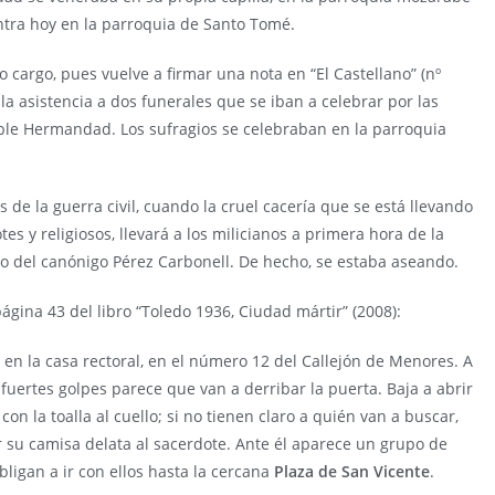
tra hoy en la pa­rroquia de Santo Tomé.
cargo, pues vuelve a firmar una nota en “El Castellano” (nº
a asistencia a dos funerales que se iban a celebrar por las
ble Hermandad. Los sufragios se celebraban en la parroquia
 de la guerra civil, cuando la cruel cacería que se está llevando
es y religiosos, llevará a los milicianos a primera hora de la
io del canónigo Pérez Carbonell. De hecho, se estaba aseando.
página 43 del libro “Toledo 1936, Ciudad mártir” (2008):
 en la casa rectoral, en el número 12 del Callejón de Menores. A
fuertes golpes parece que van a derribar la puerta. Baja a abrir
on la toalla al cuello; si no tienen claro a quién van a buscar,
 su camisa delata al sacerdote. Ante él aparece un grupo de
bligan a ir con ellos hasta la cercana
Plaza de San Vicente
.