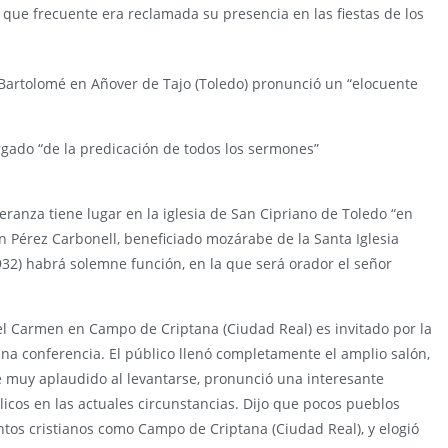
 que frecuente era reclamada su presencia en las fiestas de los
n Bartolomé en Añover de Tajo (Toledo) pronunció un “elocuente
gado “de la predicación de todos los sermones”
eranza tiene lugar en la iglesia de San Cipriano de Toledo “en
ín Pérez Carbonell, beneficiado mozárabe de la Santa Iglesia
2) habrá solemne función, en la que será orador el señor
del Carmen en Campo de Criptana (Ciudad Real) es invitado por la
 una conferencia. El público llenó completamente el amplio salón,
ue muy aplaudido al levantarse, pronunció una interesante
licos en las actuales circunstancias. Dijo que pocos pueblos
ntos cristianos como Campo de Criptana (Ciudad Real), y elogió