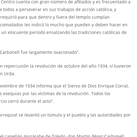
yo Centro cuenta con gran número de afiliados y es frecuentado a
a todos a perseverar en sus trabajos de acción católica, y
s requirió para que dentro y fuera del templo cumplan
 acomodados les indicó lo mucho que pueden y deben hacer en
on un elocuente período ensalzando las tradiciones católicas de
 Carbonell fue largamente ovacionado”.
n repercusión la revolución de octubre del año 1934, sí tuvieron
en Urda.
oviembre de 1934 informa que el Siervo de Dios Enrique Corral,
 exequias por las víctimas de la revolución. Todos los
cio cerró durante el acto”.
rroquial se levantó un túmulo y el pueblo y las autoridades por
 el capellán mozárabe de Toledo, don Martín Pérez Carbonell,