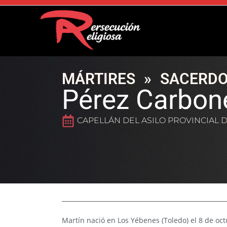
MÁRTIRES
»
SACERDO
Pérez Carbone
CAPELLÁN DEL ASILO PROVINCIAL 
Martín nació en Los Yébenes (Toledo) el 8 de oc