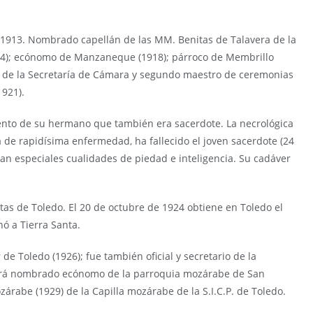
1913. Nombrado capellán de las MM. Benitas de Talavera de la
914); ecónomo de Manzaneque (1918); párroco de Membrillo
ial de la Secretaría de Cámara y segundo maestro de ceremonias
1921).
miento de su hermano que también era sacerdote. La necrológica
a de rapidísima enfermedad, ha fallecido el joven sacerdote (24
an especiales cualidades de piedad e inteligencia. Su cadáver
as de Toledo. El 20 de octubre de 1924 obtiene en Toledo el
ó a Tierra Santa.
de Toledo (1926); fue también oficial y secretario de la
será nombrado ecónomo de la parroquia mozárabe de San
árabe (1929) de la Capilla mozárabe de la S.I.C.P. de Toledo.