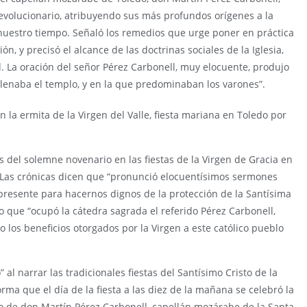
volucionario, atribuyendo sus más profundos orígenes a la
e nuestro tiempo. Señaló los remedios que urge poner en práctica
n, y precisó el alcance de las doctrinas sociales de la Iglesia,
d. La oración del señor Pérez Carbonell, muy elocuente, produjo
lenaba el templo, y en la que predominaban los varones”.
 la ermita de la Virgen del Valle, fiesta mariana en Toledo por
s del solemne novenario en las fiestas de la Virgen de Gracia en
. Las crónicas dicen que “pronunció elocuentísimos sermones
 presente para hacernos dignos de la protección de la Santísima
do que “ocupó la cátedra sagrada el referido Pérez Carbonell,
 los beneficios otorgados por la Virgen a este católico pueblo
 al narrar las tradicionales fiestas del Santísimo Cristo de la
ma que el día de la fiesta a las diez de la mañana se celebró la
o de don Martín Pérez Carbonell, capellán mozárabe de la Santa