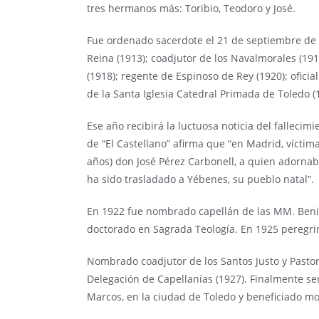
tres hermanos más: Toribio, Teodoro y José.
Fue ordenado sacerdote el 21 de septiembre de 
Reina (1913); coadjutor de los Navalmorales (1
(1918); regente de Espinoso de Rey (1920); ofic
de la Santa Iglesia Catedral Primada de Toledo (
Ese año recibirá la luctuosa noticia del falleci
de “El Castellano” afirma que “en Madrid, víctim
años) don José Pérez Carbonell, a quien adornab
ha sido trasladado a Yébenes, su pueblo natal”.
En 1922 fue nombrado capellán de las MM. Benit
doctorado en Sagrada Teología. En 1925 peregrin
Nombrado coadjutor de los Santos Justo y Pastor 
Delegación de Capellanías (1927). Finalmente 
Marcos, en la ciudad de Toledo y beneficiado moz