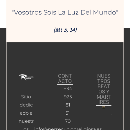
"Vosotros Sois La Luz Del Mundo"
(Mt 5, 14)
CONT
NUES
ACTO
TROS
BEAT
+34
OS Y
MART
Sitio
925
IRES
dedic
81
ado a
51
Calleja
Blas,
nuestr
70
Félix
os
info@persecucionreligiosa.es