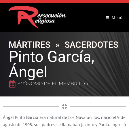
Menú
MÁRTIRES
»
SACERDOTES
Pinto García,
Ángel
ECÓNOMO DE EL MEMBRILLO
Ángel Pinto García era natural de Los Navalucillos, nació el 9 de
agosto de 1905, sus padres se llamaban Jacinto y Paula. Ingresó