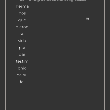
Leer
herma
Más
nos
que
Alzola
dieron
Martínez
su
Sor
María
vida
Del
por
Rosario
dar
Leer Más
testim
onio
de su
fe.