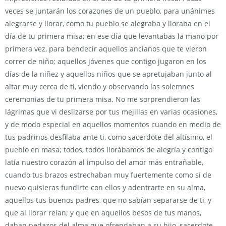
veces se juntarán los corazones de un pueblo, para unánimes
alegrarse y llorar, como tu pueblo se alegraba y lloraba en el
día de tu primera misa; en ese día que levantabas la mano por
primera vez, para bendecir aquellos ancianos que te vieron
correr de niño; aquellos jóvenes que contigo jugaron en los
días de la niñez y aquellos niños que se apretujaban junto al
altar muy cerca de ti, viendo y observando las solemnes
ceremonias de tu primera misa. No me sorprendieron las
lágrimas que vi deslizarse por tus mejillas en varias ocasiones,
y de modo especial en aquellos momentos cuando en medio de
tus padrinos desfilaba ante ti, como sacerdote del altísimo, el
pueblo en masa; todos, todos llorábamos de alegría y contigo
latía nuestro corazón al impulso del amor más entrañable,
cuando tus brazos estrechaban muy fuertemente como si de
nuevo quisieras fundirte con ellos y adentrarte en su alma,
aquellos tus buenos padres, que no sabían separarse de ti, y
que al llorar reían; y que en aquellos besos de tus manos,
daban pedazos del alma que ofrendaban a su hijo, sacerdote