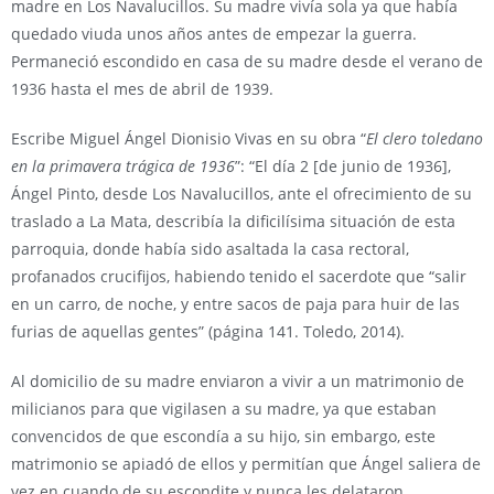
madre en Los Navalucillos. Su madre vivía sola ya que había
quedado viuda unos años antes de empezar la guerra.
Permaneció escondido en casa de su madre desde el verano de
1936 hasta el mes de abril de 1939.
Escribe Miguel Ángel Dionisio Vivas en su obra “
El clero toledano
en la primavera trágica de 1936
”: “El día 2 [de junio de 1936],
Ángel Pinto, desde Los Navalucillos, ante el ofrecimiento de su
traslado a La Mata, describía la dificilísima situación de esta
parroquia, donde había sido asaltada la casa rectoral,
profanados crucifijos, habiendo tenido el sacerdote que “salir
en un carro, de noche, y entre sacos de paja para huir de las
furias de aquellas gentes” (página 141. Toledo, 2014).
Al domicilio de su madre enviaron a vivir a un matrimonio de
milicianos para que vigilasen a su madre, ya que estaban
convencidos de que escondía a su hijo, sin embargo, este
matrimonio se apiadó de ellos y permitían que Ángel saliera de
vez en cuando de su escondite y nunca les delataron.