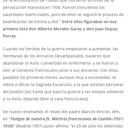
de la archidiócesis de Toledo que murieron víctimas de la
persecución marxista en 1936. Fueron trescientos los
sacerdotes martirizados, pero de ellos se seguirá el proceso de
beatificación de treinta y dos”.
Entre ellos figuraban en esa
primera lista don Alberto Morales Garay y don Juan Dupuy
Porras
.
Cuando los heridos de la guerra empezaron a aumentar, las
Hermanas de los Ancianos Desamparados, tuvieron que
abandonar el Asilo -convertido en enfermería- y se fueron a
vivir al convento franciscano junto a sus ancianos. Con ellas,
pasados los primeros meses, aunque muy a escondidas, se
volvió a oficiar la Sagrada Eucaristía, a la que asistían personas
del pueblo [así hasta que pasó la guerra y las monjas volvieron
a su Asilo, dejando libre la casa franciscana].
De nuevo retomamos el relato del padre Marcos Rincón, ofm,
en “
Testigos de nuestra fe. Mártires franciscanos de Castilla (1931-
1939)
” (Madrid 1997) quien afirma: “el 29 de julio los detenidos