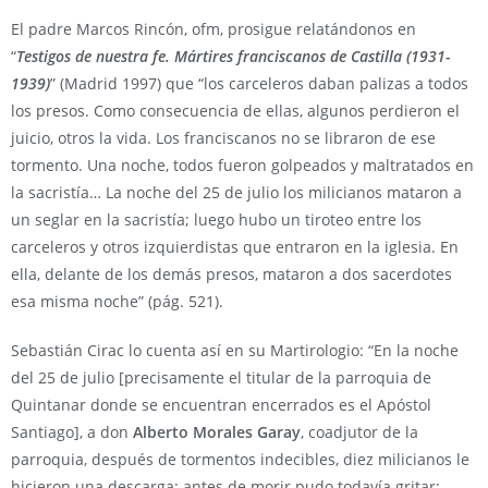
El padre Marcos Rincón, ofm, prosigue relatándonos en
“
Testigos de nuestra fe. Mártires franciscanos de Castilla (1931-
1939)
” (Madrid 1997) que “los carceleros daban palizas a todos
los presos. Como consecuencia de ellas, algunos perdieron el
juicio, otros la vida. Los franciscanos no se libraron de ese
tormento. Una noche, todos fueron golpeados y maltratados en
la sacristía… La noche del 25 de julio los milicianos mataron a
un seglar en la sacristía; luego hubo un tiroteo entre los
carceleros y otros izquierdistas que entraron en la iglesia. En
ella, delante de los demás presos, mataron a dos sacerdotes
esa misma noche” (pág. 521).
Sebastián Cirac lo cuenta así en su Martirologio: “En la noche
del 25 de julio [precisamente el titular de la parroquia de
Quintanar donde se encuentran encerrados es el Apóstol
Santiago], a don
Alberto Morales Garay
, coadjutor de la
parroquia, después de tormentos indecibles, diez milicianos le
hicieron una descarga; antes de morir pudo todavía gritar: