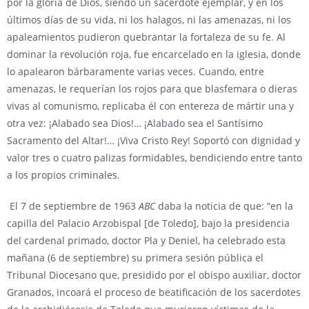
por la gloria de Dios, siendo un sacerdote ejemplar, y en los
últimos días de su vida, ni los halagos, ni las amenazas, ni los
apaleamientos pudieron quebrantar la fortaleza de su fe. Al
dominar la revolución roja, fue encarcelado en la iglesia, donde
lo apalearon bárbaramente varias veces. Cuando, entre
amenazas, le requerían los rojos para que blasfemara o dieras
vivas al comunismo, replicaba él con entereza de mártir una y
otra vez: ¡Alabado sea Dios!… ¡Alabado sea el Santísimo
Sacramento del Altar!… ¡Viva Cristo Rey! Soportó con dignidad y
valor tres o cuatro palizas formidables, bendiciendo entre tanto
a los propios criminales.
El 7 de septiembre de 1963
ABC
daba la noticia de que: “en la
capilla del Palacio Arzobispal [de Toledo], bajo la presidencia
del cardenal primado, doctor Pla y Deniel, ha celebrado esta
mañana (6 de septiembre) su primera sesión pública el
Tribunal Diocesano que, presidido por el obispo auxiliar, doctor
Granados, incoará el proceso de beatificación de los sacerdotes