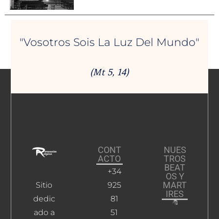
"Vosotros Sois La Luz Del Mundo"
(Mt 5, 14)
CONT
NUES
ACTO
TROS
BEAT
+34
OS Y
MART
Sitio
925
IRES
dedic
81
ado a
51
Manzan