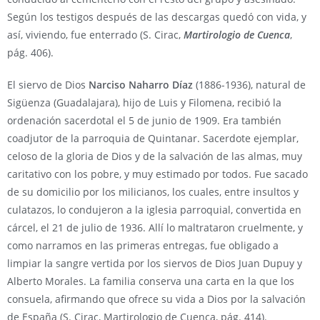
Según los testigos después de las descargas quedó con vida, y
así, viviendo, fue enterrado (S. Cirac,
Martirologio de Cuenca
,
pág. 406).
El siervo de Dios
Narciso Naharro Díaz
(1886-1936), natural de
Sigüenza (Guadalajara), hijo de Luis y Filomena, recibió la
ordenación sacerdotal el 5 de junio de 1909. Era también
coadjutor de la parroquia de Quintanar. Sacerdote ejemplar,
celoso de la gloria de Dios y de la salvación de las almas, muy
caritativo con los pobre, y muy estimado por todos. Fue sacado
de su domicilio por los milicianos, los cuales, entre insultos y
culatazos, lo condujeron a la iglesia parroquial, convertida en
cárcel, el 21 de julio de 1936. Allí lo maltrataron cruelmente, y
como narramos en las primeras entregas, fue obligado a
limpiar la sangre vertida por los siervos de Dios Juan Dupuy y
Alberto Morales. La familia conserva una carta en la que los
consuela, afirmando que ofrece su vida a Dios por la salvación
de España (S. Cirac, Martirologio de Cuenca, pág. 414).