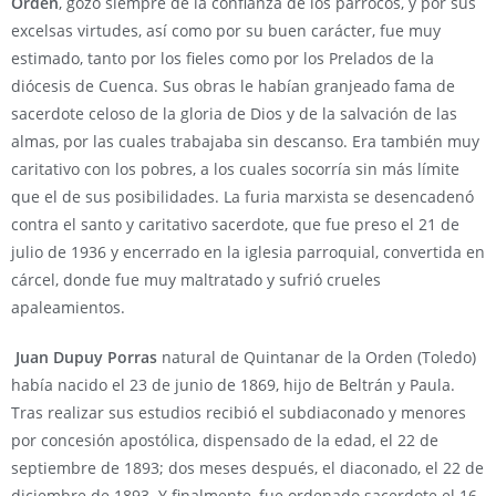
Orden
, gozó siempre de la confianza de los párrocos, y por sus
excelsas virtudes, así como por su buen carácter, fue muy
estimado, tanto por los fieles como por los Prelados de la
diócesis de Cuenca. Sus obras le habían granjeado fama de
sacerdote celoso de la gloria de Dios y de la salvación de las
almas, por las cuales trabajaba sin descanso. Era también muy
caritativo con los pobres, a los cuales socorría sin más límite
que el de sus posibilidades. La furia marxista se desencadenó
contra el santo y caritativo sacerdote, que fue preso el 21 de
julio de 1936 y encerrado en la iglesia parroquial, convertida en
cárcel, donde fue muy maltratado y sufrió crueles
apaleamientos.
Juan Dupuy Porras
natural de Quintanar de la Orden (Toledo)
había nacido el 23 de junio de 1869, hijo de Beltrán y Paula.
Tras realizar sus estudios recibió el subdiaconado y menores
por concesión apostólica, dispensado de la edad, el 22 de
septiembre de 1893; dos meses después, el diaconado, el 22 de
diciembre de 1893. Y finalmente, fue ordenado sacerdote el 16