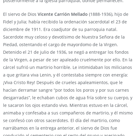
posteriormente a la iglesia parroquial, donde permanecen.
El siervo de Dios
Vicente Carrión Mellado
(1888-1936), hijo de
Fidel y Julia; había recibido la ordenación sacerdotal el 23 de
diciembre de 1911. Era coadjutor de su parroquia natal.
Sacerdote muy celoso y devotísimo de Nuestra Señora de la
Piedad, ostentando el cargo de mayordomo de la Virgen.
Detenido el 21 de julio de 1936, se negó a entregar los fondos
de la Virgen, a pesar de ser apaleado cruelmente por ello. En la
cárcel sufrió un martirio horrible. Le intimidaban los milicianos
a que gritara viva Lenin, y él contestaba siempre con energía:
¡Viva Cristo Rey! Después de crueles apaleamientos, que le
hacían derramar sangre “por todos los poros y por sus carnes
desgarradas”, le echaban cubos de agua fría sobre su cuerpo, y
le sacaron los ojos estando vivo. Mientras estuvo en la cárcel,
animaba y confesaba a sus compañeros de martirio, y él mismo
se confesó con otros sacerdotes. El día del martirio, como
narrábamos en la entrega anterior, el siervo de Dios fue
conducido al cementerio con el resto del grupo y asesinado.