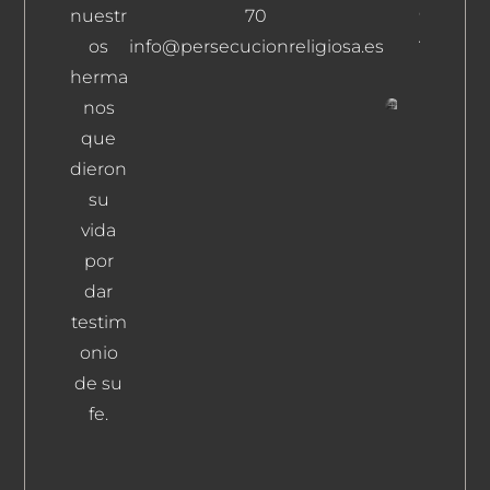
Camba,
nuestr
70
Alberto
os
info@persecucionreligiosa.es
Leer Más
herma
nos
Nieto
que
Rivero,
dieron
Robusti
su
Leer Más
vida
por
dar
testim
onio
de su
fe.