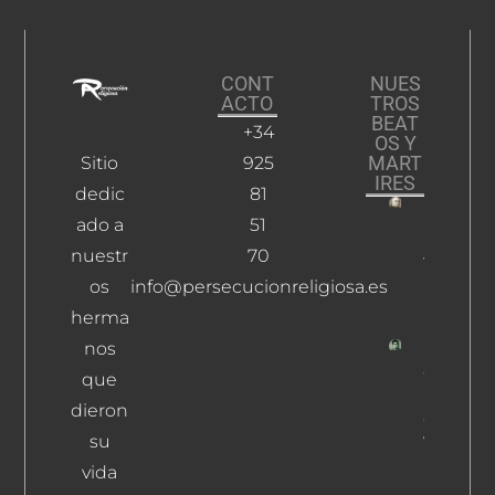
CONT
NUES
ACTO
TROS
BEAT
+34
OS Y
MART
Sitio
925
IRES
dedic
81
ado a
51
Rodrígu
Jiménez
nuestr
70
Dativo
os
info@persecucionreligiosa.es
Leer Más
herma
nos
Carbonel
que
Sánchez
dieron
Cogollud
su
Vicente
Leer Más
vida