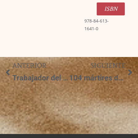
ISBN
978-84-613-
1641-0
ANTERIOR
SIGUIENTE
Trabajador del Evangelio y mártir de Cristo
104 mártires de Cristo