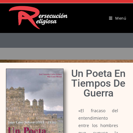
Menú
Un Poeta En
Tiempos De
Guerra
«El fracaso del
entendimiento
entre los hombres
que supuso la