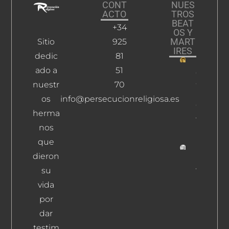
CONT
NUES
ACTO
TROS
BEAT
+34
OS Y
MART
Sitio
925
IRES
dedic
81
ado a
51
Gutiérre
García
nuestr
70
De La
os
info@persecucionreligiosa.es
Cruz,
herma
Julián
nos
Leer Más
que
dieron
Martíne
su
Vega,
Rafael
vida
Leer Más
por
dar
testim