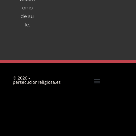
onio
de su
fe.
© 2026 -
persecucionreligiosa.es