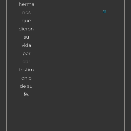
Leer Más
herma
nos
Galindo
que
Martín,
dieron
Pedro
su
Leer
vida
Más
por
dar
testim
onio
de su
fe.