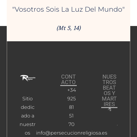
"Vosotros Sois La Luz Del Mundo"
(Mt 5, 14)
CONT
NUES
ACTO
TROS
BEAT
+34
OS Y
MART
Sitio
925
IRES
dedic
81
ado a
51
López
Alonso,
nuestr
70
Inocente
os
info@persecucionreligiosa.es