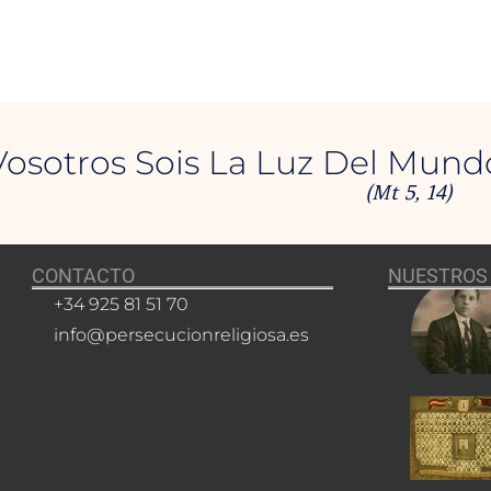
Vosotros Sois La Luz Del Mund
(Mt 5, 14)
CONTACTO
NUESTROS 
+34 925 81 51 70
info@persecucionreligiosa.es