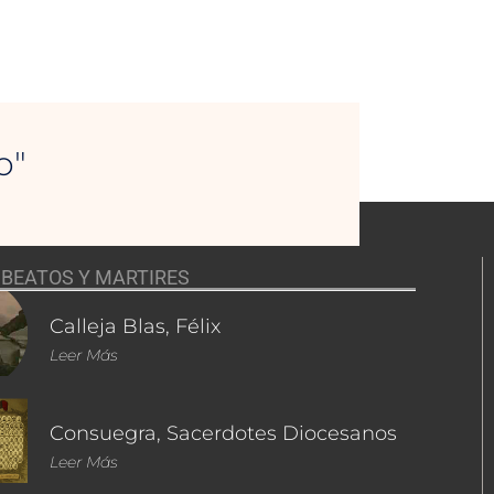
o"
BEATOS Y MARTIRES
Calleja Blas, Félix
Leer Más
Consuegra, Sacerdotes Diocesanos
Leer Más