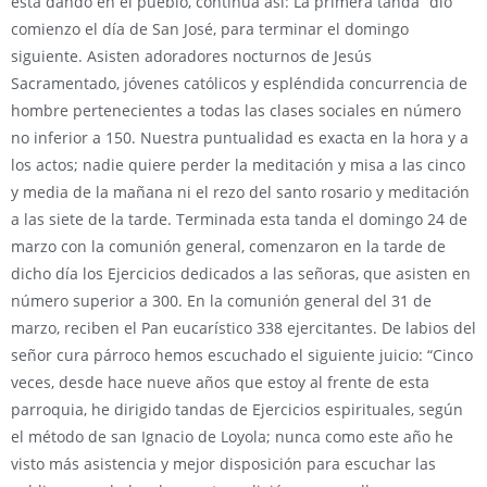
está dando en el pueblo, continúa así: La primera tanda “dio
comienzo el día de San José, para terminar el domingo
siguiente. Asisten adoradores nocturnos de Jesús
Sacramentado, jóvenes católicos y espléndida concurrencia de
hombre pertenecientes a todas las clases sociales en número
no inferior a 150. Nuestra puntualidad es exacta en la hora y a
los actos; nadie quiere perder la meditación y misa a las cinco
y media de la mañana ni el rezo del santo rosario y meditación
a las siete de la tarde. Terminada esta tanda el domingo 24 de
marzo con la comunión general, comenzaron en la tarde de
dicho día los Ejercicios dedicados a las señoras, que asisten en
número superior a 300. En la comunión general del 31 de
marzo, reciben el Pan eucarístico 338 ejercitantes. De labios del
señor cura párroco hemos escuchado el siguiente juicio: “Cinco
veces, desde hace nueve años que estoy al frente de esta
parroquia, he dirigido tandas de Ejercicios espirituales, según
el método de san Ignacio de Loyola; nunca como este año he
visto más asistencia y mejor disposición para escuchar las