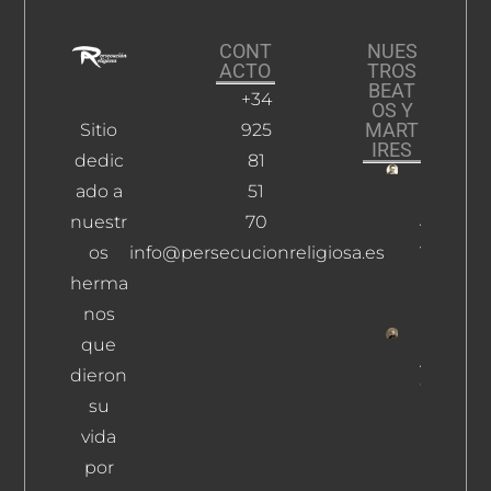
CONT
NUES
ACTO
TROS
BEAT
+34
OS Y
MART
Sitio
925
IRES
dedic
81
ado a
51
López
Aguado,
nuestr
70
Juan
os
info@persecucionreligiosa.es
Manuel
herma
Leer Más
nos
que
Alarcón
dieron
Canales,
su
Buenave
Leer Más
vida
por