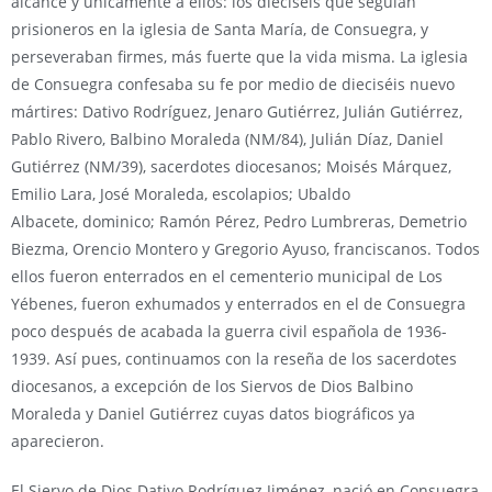
alcance y únicamente a ellos: los dieciséis que seguían
prisioneros en la iglesia de Santa María, de Consuegra, y
perseveraban firmes, más fuerte que la vida misma. La iglesia
de Consuegra confesaba su fe por medio de dieciséis nuevo
mártires: Dativo Rodríguez, Jenaro Gutiérrez, Julián Gutiérrez,
Pablo Rivero, Balbino Moraleda (NM/84), Julián Díaz, Daniel
Gutiérrez (NM/39), sacerdotes diocesanos; Moisés Márquez,
Emilio Lara, José Moraleda, escolapios; Ubaldo
Albacete, dominico; Ramón Pérez, Pedro Lumbreras, Demetrio
Biezma, Orencio Montero y Gregorio Ayuso, franciscanos. Todos
ellos fueron enterrados en el cementerio municipal de Los
Yébenes, fueron exhumados y enterrados en el de Consuegra
poco después de acabada la guerra civil española de 1936-
1939. Así pues, continuamos con la reseña de los sacerdotes
diocesanos, a excepción de los Siervos de Dios Balbino
Moraleda y Daniel Gutiérrez cuyas datos biográficos ya
aparecieron.
El Siervo de Dios Dativo Rodríguez Jiménez, nació en Consuegra