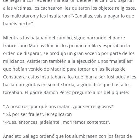
de llegar a Los Yébenes mandaron detener el camión. Bajaron
a las víctimas, los cachearon, les quitaron los objetos religiosos,
los maltrataron y les insultaron: “-Canallas, vais a pagar lo que
habéis hecho”.
Mientras los bajaban del camión, sigue narrando el padre
franciscano Marcos Rincón, los ponían en fila y esperaban la
orden de disparar, se produjo un gran vocerío por parte de los
milicianos. Asistieron también a la ejecución unos “maletillas”
que habían venido de Madrid para torear en las fiestas de
Consuegra; estos insultaban a los que iban a ser fusilados y les
hacían preguntas en son de burla; alguno dice que hasta los
toreaban. El padre Ramón Pérez preguntó a los del piquete:
“-A nosotros, por qué nos matan, ¿por ser religiosos?”
“-Sí, por ser frailes”, le replicaron
“-Pues, entonces, ¡adelante!, moriremos contentos”.
Anacleto Gallego ordenó que los alumbrasen con los faros de