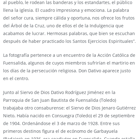
al pueblo, le rodean las banderas y los estandartes, el público
llena la iglesia. El cuadro impresiona y emociona. La palabra
del señor cura, siempre cálida y oportuna, nos ofrece los frutos
del Árbol de la Cruz, uno de ellos el de la Indulgencia que
acabamos de lucrar. Hermosas palabras, que bien se escuchan
después de haber practicado los Santos Ejercicios Espirituales”.
La fotografía pertenece a un encuentro de la Acción Católica de
Fuensalida, algunos de cuyos miembros sufrirían el martirio en
los días de la persecución religiosa. Don Dativo aparece justo
en el centro.
Junto al Siervo de Dios Dativo Rodríguez Jiménez en la
Parroquia de San Juan Bautista de Fuensalida (Toledo)
trabajaba otro consaburense: el Siervo de Dios Jenaro Gutiérrez
Nieto
.
Había nacido en Consuegra (Toledo) el 29 de septiembre
de 1904. Ordenándose el 3 de marzo de 1928. Entre sus
primeros destinos figura el de ecónomo de Garbayuela
(Badajoz); en 1936, era coadjutor en Fuensalida. Cuando estalla