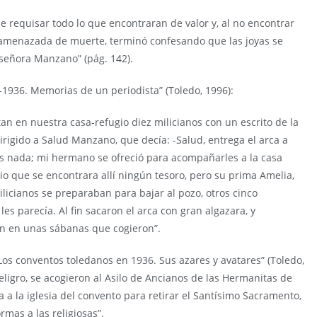
de requisar todo lo que encontraran de valor y, al no encontrar
 amenazada de muerte, terminó confesando que las joyas se
señora Manzano” (pág. 142).
-1936. Memorias de un periodista” (Toledo, 1996):
ntan en nuestra casa-refugio diez milicianos con un escrito de la
igido a Salud Manzano, que decía: -Salud, entrega el arca a
s nada; mi hermano se ofreció para acompañarles a la casa
io que se encontrara allí ningún tesoro, pero su prima Amelia,
licianos se preparaban para bajar al pozo, otros cinco
es parecía. Al fin sacaron el arca con gran algazara, y
on en unas sábanas que cogieron”.
Los conventos toledanos en 1936. Sus azares y avatares” (Toledo,
peligro, se acogieron al Asilo de Ancianos de las Hermanitas de
a la iglesia del convento para retirar el Santísimo Sacramento,
rmas a las religiosas”.