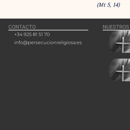
(Mt 5, 14)
CONTACTO
NUESTROS 
+34 925 81 51 70
info@persecucionreligiosa.es