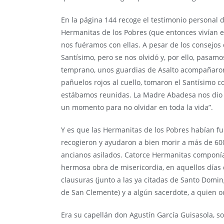
En la página 144 recoge el testimonio personal 
Hermanitas de los Pobres (que entonces vivían e
nos fuéramos con ellas. A pesar de los consejo
Santísimo, pero se nos olvidó y, por ello, pasa
temprano, unos guardias de Asalto acompañaron a
pañuelos rojos al cuello, tomaron el Santísimo c
estábamos reunidas. La Madre Abadesa nos dio l
un momento para no olvidar en toda la vida”.
Y es que las Hermanitas de los Pobres habían f
recogieron y ayudaron a bien morir a más de 600
ancianos asilados. Catorce Hermanitas componía
hermosa obra de misericordia, en aquellos días d
clausuras (junto a las ya citadas de Santo Domin
de San Clemente) y a algún sacerdote, a quien o
Era su capellán don Agustín García Guisasola, s