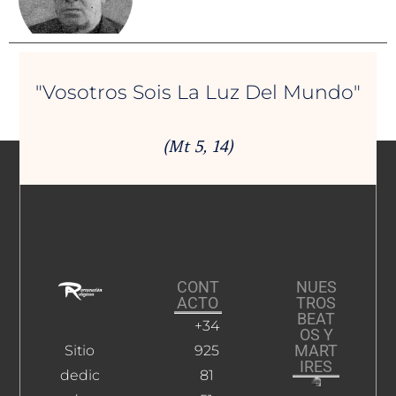
"Vosotros Sois La Luz Del Mundo"
(Mt 5, 14)
CONT
NUES
ACTO
TROS
BEAT
+34
OS Y
MART
Sitio
925
IRES
dedic
81