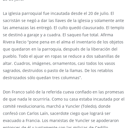
La iglesia parroquial fue incautada desde el 20 de julio. El
sacristán se negó a dar las llaves de la iglesia y solamente ante
las amenazas las entregó. El culto quedó clausurado. El templo
se destinó a garaje y a cuadra. El saqueo fue total. Afirma
Rivera Recio “pone pena en el alma el inventario de los objetos
que quedaron en la parroquia, después de la liberación del
pueblo. Todo el ajuar en ropas se reduce a dos sabanillas de
altar. Cuadros, imágenes, ornamentos, casi todos los vasos
sagrados, destruidos o pasto de la llamas. De los retablos
destrozados sólo quedan tres columnas”.
Don Franco salió de la referida cueva confiado en las promesas
de que nada le ocurriría. Como su casa estaba incautada por el
comité revolucionario, marchó a Yuncler (Toledo), donde
confesó con Carlos Laín, sacerdote ciego que logrará ser
evacuado a Francia. Los marxistas de Yuncler se apoderaron
entonces de él y juntamente con las milicias de Cedillo,