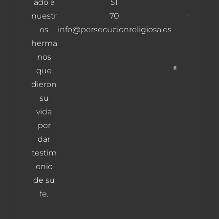
ado a
51
Benito
Guillén,
nuestr
70
Daniel
os
info@persecucionreligiosa.es
Leer
herma
Más
nos
que
López
dieron
Morales,
su
Ildefons
vida
Leer Más
por
dar
testim
onio
de su
fe.