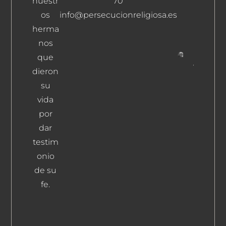
nuestr
70
Ricardo
os
info@persecucionreligiosa.es
Leer
herma
Más
nos
que
Vázquez
dieron
Ruedas,
su
Pedro
vida
Leer Más
por
dar
testim
onio
de su
fe.