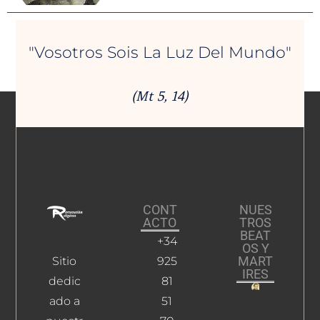
"Vosotros Sois La Luz Del Mundo"
(Mt 5, 14)
CONT
NUES
ACTO
TROS
BEAT
+34
OS Y
MART
Sitio
925
IRES
dedic
81
ado a
51
Pla
Espí,