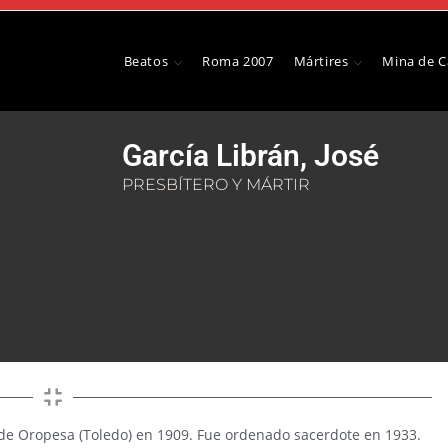
Beatos
Roma 2007
Mártires
Mina de 
García Librán, José
PRESBÍTERO Y MÁRTIR
de Oropesa (Toledo) en 1909. Fue ordenado sacerdote en 1933.