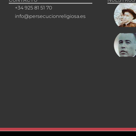
+34 925 81 51 70
info@persecucionreligiosa.es