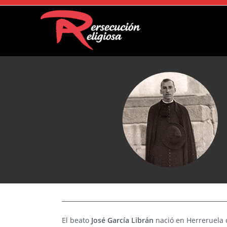
El beato
José García Librán
nació en Herreruela 