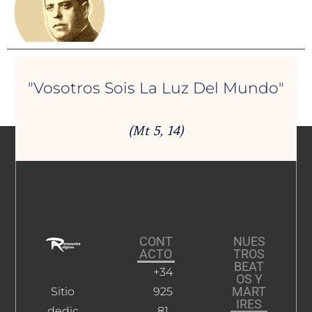
"Vosotros Sois La Luz Del Mundo"
(Mt 5, 14)
CONT
NUES
ACTO
TROS
BEAT
+34
OS Y
MART
Sitio
925
IRES
dedic
81