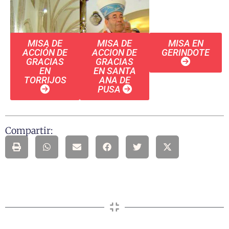
MISA DE
MISA DE
MISA EN
ACCIÓN DE
ACCION DE
GERINDOTE
GRACIAS
GRACIAS
EN
EN SANTA
TORRIJOS
ANA DE
PUSA
Compartir: