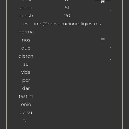
ado a
51
Jiménez
Fernánd
nuestr
70
Dionisio
os
info@persecucionreligiosa.es
Leer Más
herma
nos
Arroyo
que
Torralba,
dieron
Julián
su
Leer Más
vida
por
dar
testim
onio
de su
fe.