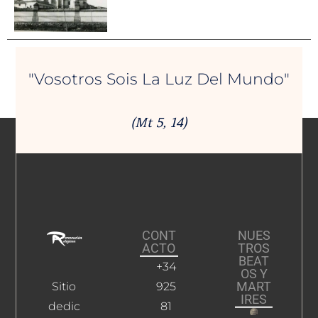
"Vosotros Sois La Luz Del Mundo"
(Mt 5, 14)
CONT
NUES
ACTO
TROS
BEAT
+34
OS Y
MART
Sitio
925
IRES
dedic
81