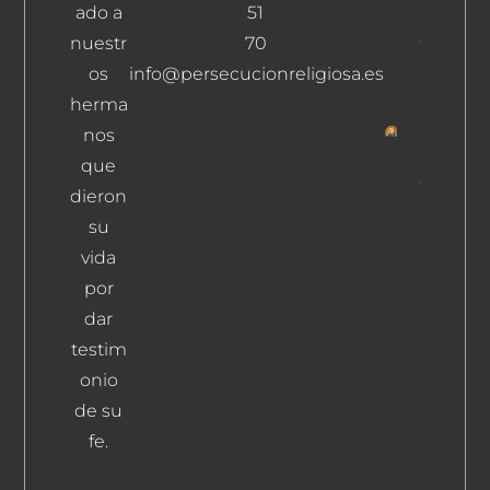
ado a
51
Hidalgo
Carpinte
nuestr
70
Manuel
os
info@persecucionreligiosa.es
Leer Más
herma
nos
Peña
que
Ojea,
dieron
Estanisl
su
De Jesús
Leer Más
vida
por
dar
testim
onio
de su
fe.