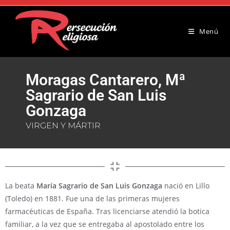
Menú
Moragas Cantarero, Mª
Sagrario de San Luis
Gonzaga
VIRGEN Y MÁRTIR
La beata
María Sagrario de San Luis Gonzaga
nació en Lillo
(Toledo) en 1881. Fue una de las primeras mujeres
farmacéuticas de España. Tras licenciarse atendió la botica
familiar, a la vez que se entregaba al apostolado entre los