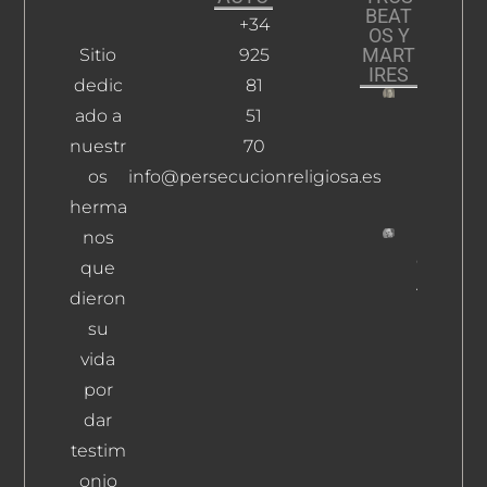
BEAT
+34
OS Y
MART
Sitio
925
IRES
dedic
81
ado a
51
Fernánd
Pintado,
nuestr
70
Ramiro
os
info@persecucionreligiosa.es
Leer Más
herma
nos
Ortega
que
Aguilera,
dieron
Francisc
su
Leer Más
vida
por
dar
testim
onio