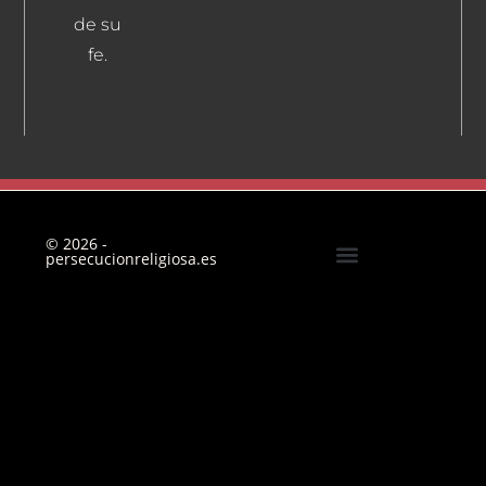
de su
fe.
© 2026 -
persecucionreligiosa.es