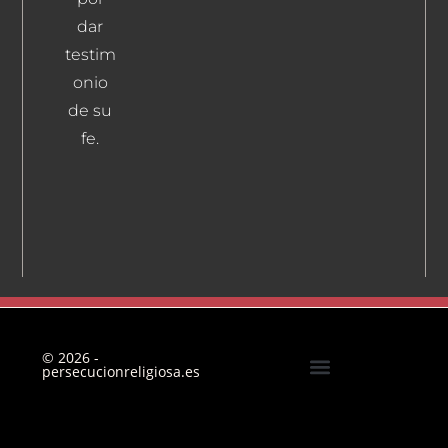
Ramiro
dar
Leer Más
testim
onio
de su
fe.
© 2026 -
persecucionreligiosa.es