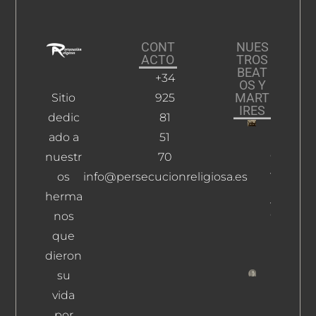
CONT
NUES
ACTO
TROS
BEAT
+34
OS Y
MART
Sitio
925
IRES
dedic
81
ado a
51
Iglesias,
Cipriano
nuestr
70
José Y
os
info@persecucionreligiosa.es
Lizasoáin
herma
Jorge Y
Compañ
nos
Mártires
que
Leer Más
dieron
su
Fernánd
vida
Pintado,
por