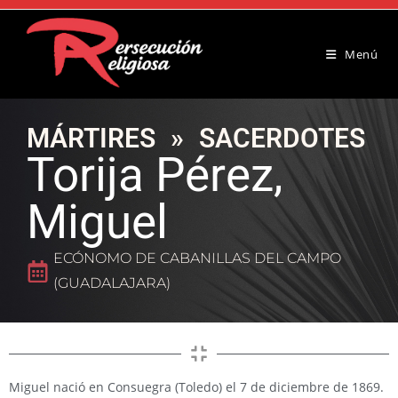
Menú
MÁRTIRES
»
SACERDOTES
Torija Pérez,
Miguel
ECÓNOMO DE CABANILLAS DEL CAMPO
(GUADALAJARA)
Miguel nació en Consuegra (Toledo) el 7 de diciembre de 1869.